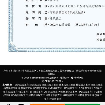
声明：本站部分内容来自互联网，并已注明转载来源，若有涉及侵权，请联系0318-6666807进
行删除！
© 2026 hszhishuidai.com 版权所有 网站设计：
青禾网络
冀ICP备16028262号
友情链接：
建筑隔震支座
建筑减隔震
高阻尼隔震支座
摩擦摆隔震支座
建筑减震支座
高阻尼支座
铅芯隔震支座
铅芯橡胶支座
HDR隔震支座
LNR橡胶支座
LRB隔震支座
LRB铅芯支座
LRB橡胶
支座
隔震支座
铅芯支座
HDR橡胶支座
LNR隔震支座
天然橡胶隔震支座
FPS隔震支座
FPS摩擦
摆支座
HDR高阻尼支座
建筑高阻尼支座
建筑摩擦摆支座
橡胶隔震支座
建筑铅芯支座
建筑橡胶
支座
建筑阻尼器