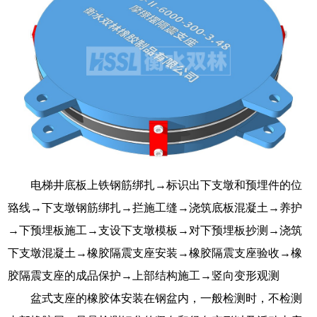
电梯井底板上铁钢筋绑扎→标识出下支墩和预埋件的位
臵线→下支墩钢筋绑扎→拦施工缝→浇筑底板混凝土→养护
→下预埋板施工→支设下支墩模板→对下预埋板抄测→浇筑
下支墩混凝土→橡胶隔震支座安装→橡胶隔震支座验收→橡
胶隔震支座的成品保护→上部结构施工→竖向变形观测
盆式支座的橡胶体安装在钢盆内，一般检测时，不检测