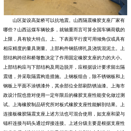
山区架设高架桥可以抗地震。山西隔震橡胶支座厂家有
哪些？山西运煤车辆较多，就轴重而言可算全国车辆荷载的
上限，具有较大特点。上、下表面平行度可用倾角仪或具有
相应精度的量具测量。上部构件钢筋绑扎及浇筑混泥土。上
部结构跨径和桥墩数决定了作用固定橡胶支座的力的大小。
上部结构应与下部结构及周边脱开，应根据设计要求留出隔
震缝，并采取隔震构造措施。上钢板组合，除不锈钢板和上
钢板上平面不涂锈漆外，其余部位全部刷防锈油漆。上海市
政设汁院也曾对使用一定年限后的橡胶支座性能变化做过测
试。上海橡胶制品研究所对板式橡胶支座性能解剖结果。上
连接板橡胶隔震支座上述方法也可混合使用，如支座和梁与
锚杆连接与码头通过焊接连接。上述分级主要是根据支座性