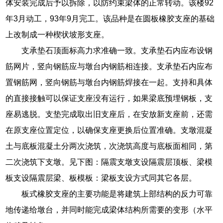
体安装完成后予以拆除，以防约束梁体的正常转动。该楼92
年3月动工，93年9月完工。该品种是在圆板橡胶支座的基础
上改制成一种楔状坡形支座。
支承垫石顶面标高力求准确一致。支承垫石内应布设钢
筋网片，竖向钢筋应与墩台内钢筋相连接。支承垫石内应布
置钢筋网，竖向钢筋与墩台内钢筋焊接在一起。支持和具体
的直接接触可以保证支座没有运行，如果梁底预埋钢板，支
座易逃脱。支垫完成取出旧支座后，在安放新支座前，还需
在原支座位置定位，以确保支座更换后位置准确。支墩混凝
土与底板混凝土分两次浇筑，次浇筑高度与底板面相同，第
二次浇筑下支墩。见下图：隔震支墩支设隔震层顶板、梁模
板支设隔震层梁、板模板：梁板支设方式同其它各层。
板式橡胶支座的主要功能是将建筑上部结构的反力可靠
地传递给墩台，并同时能完成梁体结构所需要的变形（水平