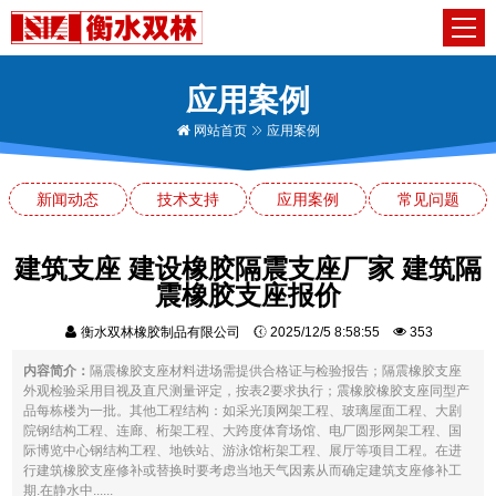
应用案例
网站首页
应用案例
新闻动态
技术支持
应用案例
常见问题
建筑支座 建设橡胶隔震支座厂家 建筑隔
震橡胶支座报价
衡水双林橡胶制品有限公司
2025/12/5 8:58:55
353
内容简介：
隔震橡胶支座材料进场需提供合格证与检验报告；隔震橡胶支座
外观检验采用目视及直尺测量评定，按表2要求执行；震橡胶橡胶支座同型产
品每栋楼为一批。其他工程结构：如采光顶网架工程、玻璃屋面工程、大剧
院钢结构工程、连廊、桁架工程、大跨度体育场馆、电厂圆形网架工程、国
际博览中心钢结构工程、地铁站、游泳馆桁架工程、展厅等项目工程。在进
行建筑橡胶支座修补或替换时要考虑当地天气因素从而确定建筑支座修补工
期.在静水中......