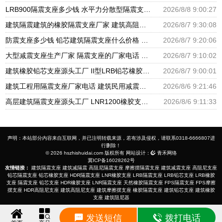
LRB900隔震支座多少钱 水平力分散型隔震支座多少钱 建筑减震隔震支座厂商
2026/8/8 9:00:27
建筑隔震建筑的橡胶隔震支座厂家 建筑高阻尼抗震支座厂家 隔震支座LNR700源头工厂
2026/8/7 9:30:08
防震支座多少钱 铅芯建筑隔震支座什么价格 HDR600支座
2026/8/7 9:20:06
大型减震支座生产厂家 隔震支座的厂家电话 建筑橡胶隔震支座LNR厂家
2026/8/7 9:10:02
建筑橡胶铅芯支座源头工厂 II型LRB铅芯橡胶隔震支座厂家 LNR1300隔震支座厂家
2026/8/7 9:00:01
建筑工程用隔震支座厂家电话 建筑民用减震支座厂家 建筑圆形铅芯橡胶隔震支座厂家
2026/8/6 9:21:46
高层建筑隔震支座源头工厂 LNR1200橡胶支座厂家电话 LNR600支座什么价格
2026/8/6 9:11:33
声明：本站部分内容来自互联网，并已注明转载来源，若有涉及侵权，请联系0318-6666807进
行删除！
© 2026 hszhishuidai.com 版权所有 网站设计：
青禾网络
冀ICP备16028262号
友情链接：
建筑隔震支座
建筑减隔震
高阻尼隔震支座
摩擦摆隔震支座
建筑减震支座
高阻尼支座
铅芯隔震支座
铅芯橡胶支座
HDR隔震支座
LNR橡胶支座
LRB隔震支座
LRB铅芯支座
LRB橡胶
支座
隔震支座
铅芯支座
HDR橡胶支座
LNR隔震支座
天然橡胶隔震支座
FPS隔震支座
FPS摩擦
摆支座
HDR高阻尼支座
建筑高阻尼支座
建筑摩擦摆支座
橡胶隔震支座
建筑铅芯支座
建筑橡胶
支座
建筑阻尼器
发送短信
拨打电话