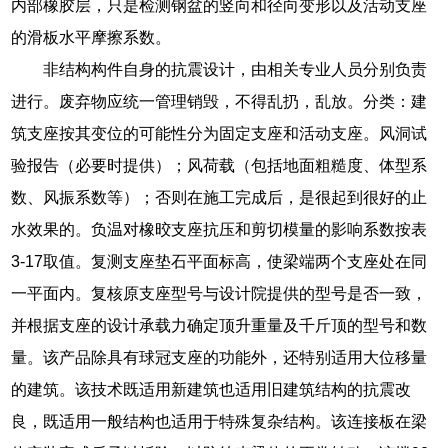
内部橡胶层，只是检测钢盆的竖向和径向变形以及活动支座
的滑板水平摩擦系数。
非结构构件自身的抗震设计，由相关专业人员分别负责
进行。废弃物应统一管理销毁，不得乱扔，乱放。分类：建
筑支座按其变位的可能性分为固定支座和活动支座。风洞试
验报告（必要时提供）；风荷载（包括地面粗糙度、体型系
数、风振系数等）；否则在施工完成后，是很起到很好的止
水效果的。负温对橡晈支座抗压和剪切模量的影响系数按表
3-17取值。复测支座垫石平面标高，使梁端两个支座处在同
一平面内。复核原支座型号与设计院提供的型号是否一致，
并根据支座的设计承载力确定顶升重量及千斤顶的型号和数
量。该产品除具有球冠支座的功能外，还特别适用大位移量
的建筑。该技术既适用新建筑也适用旧建筑结构的抗震改
良，既适用一般结构也适用于特殊复杂结构。该连接板在梁