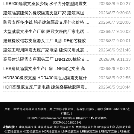
LRB900隔震支座多少钱 水平力分散型隔震支座多少钱 建筑减震隔震支座厂商
2026/8/8 9:00:27
建筑隔震建筑的橡胶隔震支座厂家 建筑高阻尼抗震支座厂家 隔震支座LNR700源头工厂
2026/8/7 9:30:08
防震支座多少钱 铅芯建筑隔震支座什么价格 HDR600支座
2026/8/7 9:20:06
大型减震支座生产厂家 隔震支座的厂家电话 建筑橡胶隔震支座LNR厂家
2026/8/7 9:10:02
建筑橡胶铅芯支座源头工厂 II型LRB铅芯橡胶隔震支座厂家 LNR1300隔震支座厂家
2026/8/7 9:00:01
建筑工程用隔震支座厂家电话 建筑民用减震支座厂家 建筑圆形铅芯橡胶隔震支座厂家
2026/8/6 9:21:46
高层建筑隔震支座源头工厂 LNR1200橡胶支座厂家电话 LNR600支座什么价格
2026/8/6 9:11:33
LRB建筑隔震支座生产厂家 LNR固定支座 高阻尼橡胶支座什么价格
2026/8/6 9:00:24
HDR800橡胶支座 HDR400高阻尼隔震支座什么价格 LRB1500隔震支座
2026/8/5 9:22:55
HDR高阻尼支座厂家电话 建筑叠层橡胶隔震支座源头工厂 LNR水平分散力橡胶隔震支座源头工厂
2026/8/5 9:10:44
声明：本站部分内容来自互联网，并已注明转载来源，若有涉及侵权，请联系0318-6666807进
行删除！
© 2026 hszhishuidai.com 版权所有 网站设计：
青禾网络
冀ICP备16028262号
友情链接：
建筑隔震支座
建筑减隔震
高阻尼隔震支座
摩擦摆隔震支座
建筑减震支座
高阻尼支座
铅芯隔震支座
铅芯橡胶支座
HDR隔震支座
LNR橡胶支座
LRB隔震支座
LRB铅芯支座
LRB橡胶