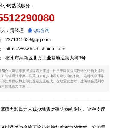
24小时热线服务：
5512290080
系人：贡经理
QQ咨询
：2271345638@qq.com
址：
https://www.hszhishuidai.com
址：衡水市高新区北方工业基地迎宾大街9号
容简介：
建筑摩擦摆减隔震支座是一种用于建筑抗震设计的结构支撑装
，它能够通过摩擦力和重力来减少地震对建筑物的影响。这种支座通常
下部的摩擦板和上部的固定支座组成。在地震发生时，建筑物会受到水
向的地震力作用......
过摩擦力和重力来减少地震对建筑物的影响。这种支座
板可以通过与摩擦面接触并施加摩擦力的方式，将地震