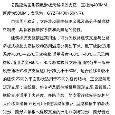
公路建筑圆形四氟滑板天然橡胶支座，直径为400MM，
厚度为50MM，表示为：GYZF4400×50(NR)。
自振周期稳定，支座滑动面由特殊金属及高分子耐磨材
料制成，具备较低摩擦系数和高阻尼的特性。
建筑橡胶支座按照其用途，可分为铁路建筑支座与公路
桥板式橡胶支座按胶种适用温度分类如下:A、氯丁橡胶:适用
温度+60℃∽-25℃天然橡胶:适用温度+60℃∽-40℃三元乙丙
橡胶:适用温度+60℃∽-45℃板式橡胶支座适用的范围一般来
说普通板式橡胶支座适用于跨度小于30M、适合位移量较小
的建筑.不同的平面形状适用于不同的桥跨结构，正交建筑用
矩形支座；曲线桥、斜交桥及圆柱墩桥用圆形支座.四氟板式
橡胶支座适用于大跨度、多跨连续、简支梁连续板等结构的
大位移量建筑.它还可用作连续梁顶推及T型梁横移中的滑块.
矩形、圆形四氟板式橡胶支座的应用非别与矩形、圆形普通