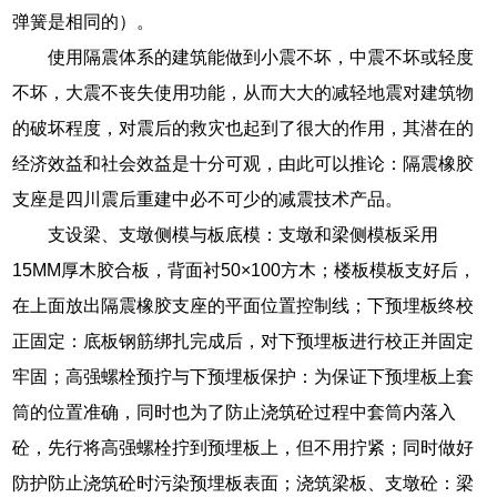
弹簧是相同的）。
使用隔震体系的建筑能做到小震不坏，中震不坏或轻度
不坏，大震不丧失使用功能，从而大大的减轻地震对建筑物
的破坏程度，对震后的救灾也起到了很大的作用，其潜在的
经济效益和社会效益是十分可观，由此可以推论：隔震橡胶
支座是四川震后重建中必不可少的减震技术产品。
支设梁、支墩侧模与板底模：支墩和梁侧模板采用
15MM厚木胶合板，背面衬50×100方木；楼板模板支好后，
在上面放出隔震橡胶支座的平面位置控制线；下预埋板终校
正固定：底板钢筋绑扎完成后，对下预埋板进行校正并固定
牢固；高强螺栓预拧与下预埋板保护：为保证下预埋板上套
筒的位置准确，同时也为了防止浇筑砼过程中套筒内落入
砼，先行将高强螺栓拧到预埋板上，但不用拧紧；同时做好
防护防止浇筑砼时污染预埋板表面；浇筑梁板、支墩砼：梁