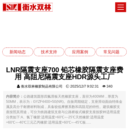
应用案例
网站首页
应用案例
新闻动态
技术支持
应用案例
常见问题
LNR隔震支座700 铅芯橡胶隔震支座费
用 高阻尼隔震支座HDR源头工厂
衡水双林橡胶制品有限公司
2025/12/7 9:02:31
340
内容简介：
公路建筑圆形四氟滑板天然橡胶支座，直径为400MM，厚度为
50MM，表示为：GYZF4400×50(NR)。自振周期稳定，支座滑动面由特殊金
属及高分子耐磨材料制成，具备较低摩擦系数和高阻尼的特性。建筑橡胶支
座按照其用途，可分为铁路建筑支座与公路桥板式橡胶支座按胶种适用温度
分类如下:A、氯丁橡胶:适用温度+60℃∽-25℃天然橡胶:适用温度
+60℃∽-40℃三元乙丙橡胶:适用温度+60℃∽-45℃板......