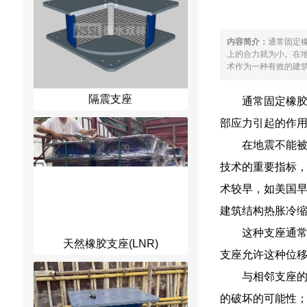
内容简介：
通常固定
上的合力就为小。在
术作为一种有效的建筑
隔震支座
通常固定橡
部应力引起的作
在地震不能
技术的重要指标
术较早，如美国早
建筑结构热胀冷
这种支座通
天然橡胶支座(LNR)
支座允许这种位
与相邻支座
的破坏的可能性