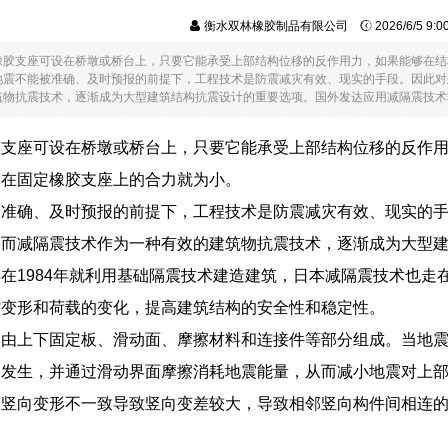
衡水双林橡胶制品有限公司
2026/6/5 9:
橡胶支座可设在桥墩或桥台上，只要它能承受上部结构位移的反作用力，如果能够在结
地震不能被准确、及时预报的前提下，工程技术是防震减灾有效、现实的手段。因此对
物抗震技术，逐渐成为大型建筑结构抗震设计的重要选项。国外发达应用减隔震技术较早..
胶支座可设在桥墩或桥台上，只要它能承受上部结构位移的反作用
用在固定橡胶支座上的合力就为小。
被准确、及时预报的前提下，工程技术是防震减灾有效、现实的
，而减隔震技术作为一种有效的建筑物抗震技术，逐渐成为大型
在1984年就利用基础隔震技术建造建筑，日本减隔震技术也走
缩变形和荷载的变化，提高建筑结构的安全性和稳定性。
常由上下固定板、滑动面、摩擦材料和连接件等部分组成。当地
移发生，并通过滑动界面摩擦消耗地震能量，从而减小地震对上
的竖向变形不一致导致竖向变差较大，导致相邻竖向构件间相连
；