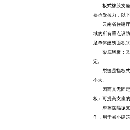
板式橡胶支
要承受拉力，以
云南省住建
域的所有重点设防
足单体建筑面积1
梁底钢板：
定。
裂缝是指板式
不大。
因而其无固
板）可提高支座
摩擦摆隔振
作，用于减小建