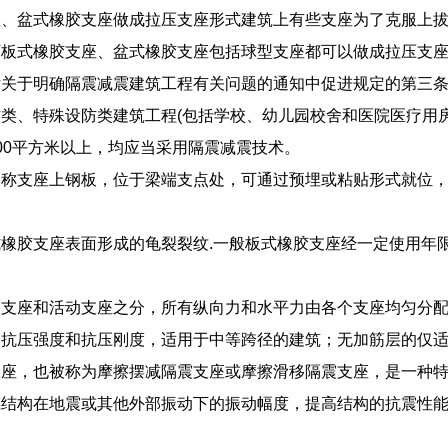
座、盆式橡胶支座做成拉压支座形式建筑上有些支座为了克服上
下板式橡胶支座、盆式橡胶支座包括球型支座都可以做成拉压支
厅关于明确隔震减震建筑工程有关问题的通知中促进规定的第三条
类、特殊设防类建筑工程(包括学校、幼儿园校舍和医院医疗用
00平方米以上，均应当采用隔震减震技术。
又称支座上钢板，位于梁端支点处，可通过预埋或粘贴形式就位
橡胶支座表面形成的龟裂裂纹.一般板式橡胶支座经一定使用年
定支座和活动支座之分，所有纵向力和水平力由各个支座均匀分
的抗压强度和抗压刚度，适用于中等跨径的建筑；无加筋层的仅
支座，也被称为摩擦摆减隔震支座或摩擦滑移隔震支座，是一种
筑结构在地震或其他外部振动下的振动幅度，提高结构的抗震性