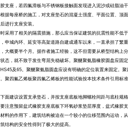
橡胶支座，若四氟滑板与不锈钢板接触面发现进入泥沙或硅脂油
体根据每座桥的施工，对支座垫石的混凝土强度、平面位置、顶
求后进行支座安装。
计时采用了相关的隔震措施，那么应当保证建筑的抗震性能不低
绍，申城内环、延安等高架道路自建成通车以来，一直承担了繁
座，大概要半个月。据作者施工经验，这不但需要从桥型结构上
拉状态，就不致于发生弯屈失稳破坏。聚醚聚氨脂橡胶圆盘应固
HS45及65。聚醚聚氨脂圆盘应设有明确的定位装置来固定。
何。聚四氟乙烯板聚四氟乙烯板的性能试验按本技术条件引用标
座下面建议设置支承垫石，并按支座底板地脚螺栓间距与底柱规
高要注意预留盆式橡胶支座底板下环氧砂浆垫层厚度，盆式橡胶
擦材料的作用下，建筑结构被迫在一个较小的位移范围内运动，
建筑结构的安全性得到了极大的提高。