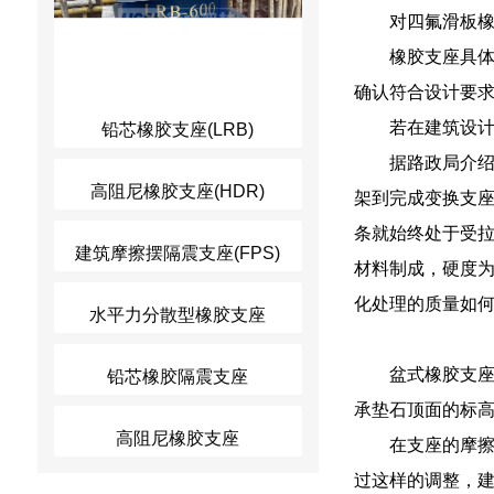
对四氟滑板
橡胶支座具
确认符合设计要
若在建筑设
铅芯橡胶支座(LRB)
据路政局介
高阻尼橡胶支座(HDR)
架到完成变换支
条就始终处于受
建筑摩擦摆隔震支座(FPS)
材料制成，硬度为
化处理的质量如
水平力分散型橡胶支座
盆式橡胶支
铅芯橡胶隔震支座
承垫石顶面的标
高阻尼橡胶支座
在支座的摩
过这样的调整，