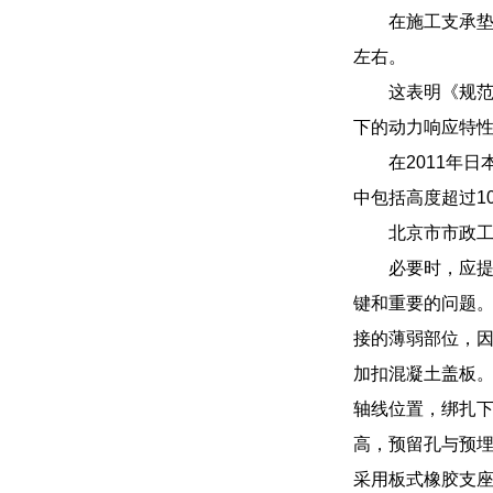
在施工支承垫
左右。
这表明《规
下的动力响应特
在2011年
中包括高度超过1
北京市市政
必要时，应
键和重要的问题
接的薄弱部位，
加扣混凝土盖板。
轴线位置，绑扎
高，预留孔与预埋
采用板式橡胶支