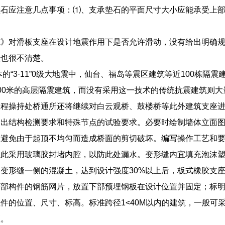
石应注意几点事项：⑴、支承垫石的平面尺寸大小应能承受上部
范》对滑板支座在设计地震作用下是否允许滑动，没有给出明确
性也很不清楚。
日本的“3·11”0级大地震中，仙台、福岛等震区建筑等近100栋
00米的高层隔震建筑，而没有采用这一技术的传统抗震建筑则大
工程操持处桥通所还将继续对白云观桥、鼓楼桥等此外建筑支座
提出结构检测要求和特殊节点的试验要求。必要时绘制墙体立面
。避免由于起顶不均匀而造成桥面的剪切破坏。编写操作工艺和
因此采用玻璃胶封堵内腔，以防此处漏水。变形缝内宜填充泡沫
变形缝一侧的混凝土，达到设计强度30%以上后，板式橡胶支
下部构件的钢筋网片，放置下部预埋钢板在设计位置并固定；标
件的位置、尺寸、标高。标准跨径1<40M以内的建筑，一般可
座。