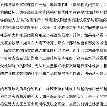
筑底部与基础牢牢连接在一起，地震来临时上部结构剧烈晃动，
结构的破坏。为提高传统抗震结构的抗震能力往往要增加结构的
够的能力去“抗”地震作用；隔震建筑则是削弱建筑底部与基础
上部结构则保持缓慢平动，这样上部结构楼层剪力和层间变形就
算楼层剪力和楼层倾覆弯矩应当在设防烈度下计算。如果在小震
震支座的效果；如果在大震下计算，那么上部结构也有部分区域
下，隔震结构的隔震层进入非线性耗能过程，而上部结构基本保
设计目标应当在设防烈度下上部结构基本完好，这点在水平减震
前受检测能力的限制，无法对大型板式橡胶支座进行实体检验，
格的讲其技术数据的科学性和产品质量的符合性都无法确认和保
座的布置原则简单介绍现在，橡胶支座在建设中所起的作用已经
各种自然灾害频发的今天，如何保证基础设施的安全，是一个非
检查受力支座是否出现滑移及脱空现象，支座的剪切位移是否过