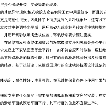
护层是否出现开裂、变硬等老化现象。
的其他异常现象:板式橡胶支座在实际工程中用量较多，而且其
时更是随意性很强，因此除了上面所提到的几种现象外，还有以
座就位对中并调整水平后，用环氧砂浆或高标号砂浆灌注地脚螺
块，并用环氧砂浆填满垫块位置，环氧砂浆要求灌注密实。
下：在吊梁前应检查梁体和墩台与板式橡胶支座相关联处是否平
要求支座上下安装面应尽量平行），如不符合应即时修整，应杜
确高速铁路桥墩的抗震性能，对已有的高铁桥墩试验数据及桥墩
服的结论。基于该结论，依据我国现行的高速铁路抗震设计规范
性能稳定，耐久性好，质量可靠。在无维护保养条件下使用年限
式橡胶支座在什么情况下需要增加四氟滑板橡胶支座的安装：在
的滑动平面或滚动平面平行，其平行度的偏差不宜超过2‰。