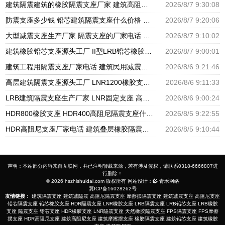
建筑隔震建筑的橡胶隔震支座厂家 建筑高阻尼抗震支座厂家 隔震支座LNR700源头工厂
2026/8/7 9:30:08
防震支座多少钱 铅芯建筑隔震支座什么价格 HDR600支座
2026/8/7 9:20:06
大型减震支座生产厂家 隔震支座的厂家电话 建筑橡胶隔震支座LNR厂家
2026/8/7 9:10:02
建筑橡胶铅芯支座源头工厂 II型LRB铅芯橡胶隔震支座厂家 LNR1300隔震支座厂家
2026/8/7 9:00:01
建筑工程用隔震支座厂家电话 建筑民用减震支座厂家 建筑圆形铅芯橡胶隔震支座厂家
2026/8/6 9:21:46
高层建筑隔震支座源头工厂 LNR1200橡胶支座厂家电话 LNR600支座什么价格
2026/8/6 9:11:33
LRB建筑隔震支座生产厂家 LNR固定支座 高阻尼橡胶支座什么价格
2026/8/6 9:00:24
HDR800橡胶支座 HDR400高阻尼隔震支座什么价格 LRB1500隔震支座
2026/8/5 9:22:55
HDR高阻尼支座厂家电话 建筑叠层橡胶隔震支座源头工厂 LNR水平分散力橡胶隔震支座源头工厂
2026/8/5 9:10:44
声明：本站部分内容来自互联网，并已注明转载来源，若有涉及侵权，请联系0318-6666807进
行删除！
© 2026 hszhishuidai.com 版权所有 网站设计：
青禾网络
冀ICP备16028262号
友情链接：
建筑隔震支座
建筑减隔震
高阻尼隔震支座
摩擦摆隔震支座
建筑减震支座
高阻尼支座
铅芯隔震支座
铅芯橡胶支座
HDR隔震支座
LNR橡胶支座
LRB隔震支座
LRB铅芯支座
LRB橡胶
支座
隔震支座
铅芯支座
HDR橡胶支座
LNR隔震支座
天然橡胶隔震支座
FPS隔震支座
FPS摩擦
摆支座
HDR高阻尼支座
建筑高阻尼支座
建筑摩擦摆支座
橡胶隔震支座
建筑铅芯支座
建筑橡胶