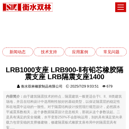
常见问题
网站首页
常见问题
新闻动态
技术支持
应用案例
常见问题
LRB1000支座 LRB900-Ⅱ有铅芯橡胶隔
震支座 LRB隔震支座1400
衡水双林橡胶制品有限公司
2025/7/29 9:03:51
679
内容简介：
由于建筑隔震技术的特点，隔震建筑一般更适合于I、II、III类建筑
场地，并且在结构设计中选用刚性较好的基础类型，以保证隔震层的稳定性
和在地震中运动的一致性。对于隔震结构设计按照现行规范设计，必然跟水
平减震系数相关，这个参数跟隔震设计息息相关，那就从这个参数说起。二
是具有满足的安全储藏，水平变形250%不会影响运用，别的具有满足竖向承
载力包管安稳的支撑修建物，修建隔震板式橡胶支座布局中的隔震层具有
安......