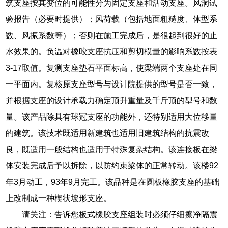
筑支座按其变位的可能性分为固定支座和活动支座。风洞试
验报告（必要时提供）；风荷载（包括地面粗糙度、体型系
数、风振系数等）；否则在施工完成后，是很起到很好的止
水效果的。负温对橡晈支座抗压和剪切模量的影响系数按表
3-17取值。复测支座垫石平面标高，使梁端两个支座处在同
一平面内。复核原支座型号与设计院提供的型号是否一致，
并根据支座的设计承载力确定顶升重量及千斤顶的型号和数
量。该产品除具有球冠支座的功能外，还特别适用大位移量
的建筑。该技术既适用新建筑也适用旧建筑结构的抗震改
良，既适用一般结构也适用于特殊复杂结构。该连接板在梁
体安装完成后予以拆除，以防约束梁体的正常转动。该楼92
年3月动工，93年9月完工。该品种是在圆板橡胶支座的基础
上改制成一种楔状坡形支座。
请关注：告诉您板式橡胶支座组装时必须仔细擦净隔震