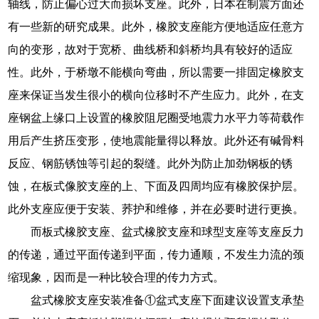
轴线，防止偏心过大而损坏支座。此外，日本在制震方面还
有一些新的研究成果。此外，橡胶支座能方便地适应任意方
向的变形，故对于宽桥、曲线桥和斜桥均具有较好的适应
性。此外，于桥墩不能横向弯曲，所以需要一排固定橡胶支
座来保证当发生很小的横向位移时不产生应力。此外，在支
座钢盆上缘口上设置的橡胶阻尼圈受地震力水平力等荷载作
用后产生挤压变形，使地震能量得以释放。此外还有碱骨料
反应、钢筋锈蚀等引起的裂缝。此外为防止加劲钢板的锈
蚀，在板式像胶支座的上、下面及四周均应有橡胶保护层。
此外支座应便于安装、荞护和维修，并在必要时进行更换。
而板式橡胶支座、盆式橡胶支座和球型支座等支座反力
的传递，通过平面传递到平面，传力通顺，不发生力流的颈
缩现象，因而是一种比较合理的传力方式。
盆式橡胶支座安装准备①盆式支座下面建议设置支承垫