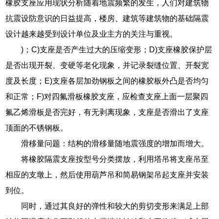
橡胶支座应用现状分析随着地震频繁的发生，人们对建筑物
抗震设防意识的日益提高，楼房、建筑等建筑物的基础隔震
设计越来越受到设计单位及业主方的关注与重视。
)；C)支座是否产生过大的压缩变形；D)支座橡胶保护层
是否出现开裂、变硬等老化现象，并记录裂缝位置、开裂宽
度及长度；E)支座各层加劲钢板之间的橡胶板外凸是否均匀
和正常；F)对四氟滑板橡胶支座，应检查支座上面一层聚四
氟乙烯滑板是否完好，有无剥离现象，支座是否滑出了支座
顶面的不锈钢板。
滑移量问题：结构的滑移量随地震强度的增加而增大。
将橡胶隔震支座按型号分类摆放，利用塔吊将支座吊至
相应的支墩上，然后使用葫芦吊和简易钢架吊起支座并安装
到位。
同时，通过其良好的弹性和较大的剪切变形来满足上部