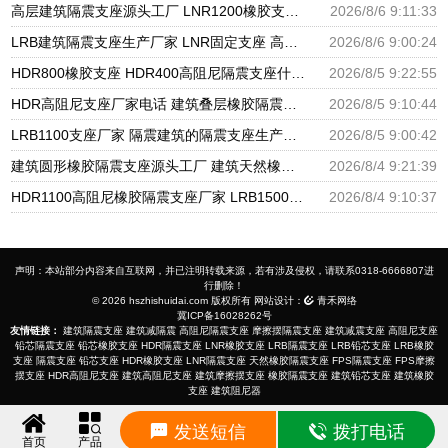
高层建筑隔震支座源头工厂 LNR1200橡胶支座厂家电话 LNR600支座什么价格
2026/8/6 9:11:33
LRB建筑隔震支座生产厂家 LNR固定支座 高阻尼橡胶支座什么价格
2026/8/6 9:00:24
HDR800橡胶支座 HDR400高阻尼隔震支座什么价格 LRB1500隔震支座
2026/8/5 9:22:55
HDR高阻尼支座厂家电话 建筑叠层橡胶隔震支座源头工厂 LNR水平分散力橡胶隔震支座源头工厂
2026/8/5 9:10:44
LRB1100支座厂家 隔震建筑的隔震支座生产厂家 LNR天然橡胶支座厂家
2026/8/5 9:00:42
建筑圆形橡胶隔震支座源头工厂 建筑天然橡胶隔震支座LRB700厂家 LNR建筑隔震支座报价
2026/8/4 9:21:39
HDR1100高阻尼橡胶隔震支座厂家 LRB1500铅芯支座厂家 隔震支座L800
2026/8/4 9:10:37
声明：本站部分内容来自互联网，并已注明转载来源，若有涉及侵权，请联系0318-6666807进
行删除！
© 2026 hszhishuidai.com 版权所有 网站设计：
青禾网络
冀ICP备16028262号
友情链接：
建筑隔震支座
建筑减隔震
高阻尼隔震支座
摩擦摆隔震支座
建筑减震支座
高阻尼支座
铅芯隔震支座
铅芯橡胶支座
HDR隔震支座
LNR橡胶支座
LRB隔震支座
LRB铅芯支座
LRB橡胶
支座
隔震支座
铅芯支座
HDR橡胶支座
LNR隔震支座
天然橡胶隔震支座
FPS隔震支座
FPS摩擦
摆支座
HDR高阻尼支座
建筑高阻尼支座
建筑摩擦摆支座
橡胶隔震支座
建筑铅芯支座
建筑橡胶
支座
建筑阻尼器
发送短信
拨打电话
首页
产品