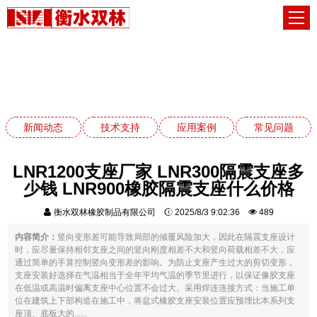
常见问题
网站首页
常见问题
新闻动态
技术支持
应用案例
常见问题
LNR1200支座厂家 LNR300隔震支座多
少钱 LNR900橡胶隔震支座什么价格
衡水双林橡胶制品有限公司
2025/8/3 9:02:36
489
内容简介：
竖向变形差可能导致局部的倾覆风险加大，因此在隔震支座设计
时，应尽量保持相邻支座之间的竖向刚度相差不大和竖向荷载相差不大，应
通过简单的手算控制竖向变形差的影响。为防止支座产生过大的剪切变形，
支座安装好选择在气温相当于全年平均气温的季节里进行，以保证像胶支座
在低温或高温时偏离支座中心位置不会过大。采用焊连连接方式：当施工单
位在建筑上下部构造在施工中，将盆式橡胶支座安装位置应预埋比本系列支
座顶、底板大的......