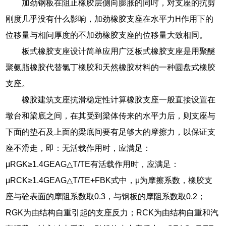
加劲钢板在阻止橡胶层侧向膨胀的同吋，对支座的抗剪
刚度几乎没有什么影响，加劲橡胶支座在水平力H作用下的
位移量与相问厚度的不加劲橡胶支座的位移量大致相同。
板式橡胶支座设计简单应用广泛板式橡胶支座是用聚醚
聚氨脂橡胶代替氯丁橡胶和天然橡胶材料的一种圆盘式橡胶
支座。
橡胶建筑支座抗滑稳定性计算橡胶支座一般直接设置在
墩台和梁底之间，在其受到梁体传来的水平力后，则支座与
下面的垫石及上面的梁底间要有足够大的摩擦力，以保证支
座不滑走，即：无活载作用时，应满足：
μRGK≥1.4GEAG△T/TE有活载作用时，应满足：
μRCK≥1.4GEAG△T/TE+FBK式中，μ为摩擦系数，橡胶支
座与砼表面的摩阻系数取0.3，与钢板的摩阻系数取0.2；
RGK为由结构自重引起的支座反力；RCK为由结构自重和汽