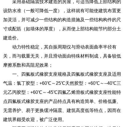
采用基础隔震技术建造的房屋，可适当降低上部结构的
设防水准（一般可降低一度），这样就有可能使建筑布置更
加灵活，并可减少一些结构的构造措施及一些结构构件的尺
寸或配筋（如墙体的厚度），从而使上部结构能节约部分土
建造价。
动力特性稳定，其自振周期仅与滑动表面曲率半径有
关，而与载重无关，并且滑动面由特殊材料制成，具备较低
摩擦系数和高阻尼效果；
一、四氟板式橡胶支座规格及四氟板式橡胶支座及适用
气温：氯丁胶型：+60℃～25℃天然胶型：+60℃～--40℃三
元乙丙胶型：+60℃～-45℃四氟乙烯滑板式橡胶支座性能特
点四氟板式橡胶支座的产品特点具有构造简单、价格低廉、
无需养护、易于更换缓冲隔震、建筑高度低等特点，因而在
建筑界颇受欢迎，被广泛使用。