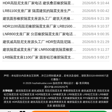
HDR高阻尼支座厂家电话 建筑叠层橡胶隔震支座源头工厂 LNR水平分散力橡胶隔震支座源头工厂
2026/8/5 9:10:44
LRB1100支座厂家 隔震建筑的隔震支座生产厂家 LNR天然橡胶支座厂家
2026/8/5 9:00:42
建筑圆形橡胶隔震支座源头工厂 建筑天然橡胶隔震支座LRB700厂家 LNR建筑隔震支座报价
2026/8/4 9:21:39
HDR1100高阻尼橡胶隔震支座厂家 LRB1500铅芯支座厂家 隔震支座L800
2026/8/4 9:10:37
LNR800支座厂家 分层橡胶隔震支座厂家电话 防震支座LRB700源头工厂
2026/8/4 9:00:35
建筑减高阻尼支座源头工厂 HDR型高阻尼隔震支座多少钱 FPS支座源头工厂
2026/8/3 9:21:29
建筑隔震减震支座厂家 LNR500建筑隔震橡胶支座生产厂家 橡胶抗震支座工厂
2026/8/3 9:11:27
LRB隔震支座1100厂家 圆形铅芯橡胶隔震支座什么价格 建筑橡胶建筑隔震支座生产厂家
2026/8/3 9:00:27
声明：本站部分内容来自互联网，并已注明转载来源，若有涉及侵权，请联系0318-6666807进
行删除！
© 2026 hszhishuidai.com 版权所有 网站设计：
青禾网络
冀ICP备16028262号
友情链接：
建筑隔震支座
建筑减隔震
高阻尼隔震支座
摩擦摆隔震支座
建筑减震支座
高阻尼支座
铅芯隔震支座
铅芯橡胶支座
HDR隔震支座
LNR橡胶支座
LRB隔震支座
LRB铅芯支座
LRB橡胶
支座
隔震支座
铅芯支座
HDR橡胶支座
LNR隔震支座
天然橡胶隔震支座
FPS隔震支座
FPS摩擦
摆支座
HDR高阻尼支座
建筑高阻尼支座
建筑摩擦摆支座
橡胶隔震支座
建筑铅芯支座
建筑橡胶
支座
建筑阻尼器