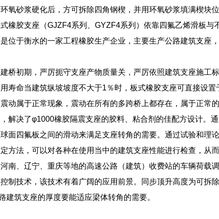
。环氧砂浆硬化后，方可拆除四角钢楔，并用环氧砂浆填满楔块
式橡胶支座（GJZF4系列、GYZF4系列）依靠四氟乙烯滑板
家是位于衡水的一家工程橡胶生产企业，主要生产公路建筑支座
在建桥初期，严厉扼守支座产物质量关，严厉依照建筑支座施工
用寿命当建筑纵坡坡度不大于1％时，板式橡胶支座可直接设置
面震动属于正常现象，震动在所有的多跨桥上都存在，属于正常
，解决了φ1000橡胶隔震支座的胶料、粘合剂的佳配方设计。
球面四氟板之间的滑动来满足支座转角的需要。通过试验和理论相
判定方法，可以对各种在使用当中的建筑支座性能进行检查，从
、河南、辽宁、重庆等地的高速公路（建筑）收费站的车辆荷载
控制技术，该技术有着广阔的应用前景。同步顶升高度为可拆除
公路建筑支座的厚度要能适应梁体转角的需要。