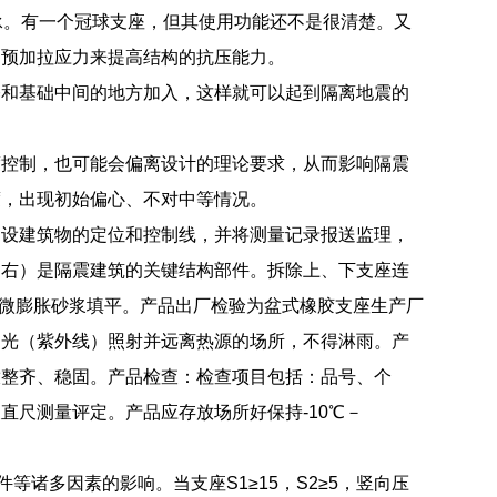
承。有一个冠球支座，但其使用功能还不是很清楚。又
用预加拉应力来提高结构的抗压能力。
基和基础中间的地方加入，这样就可以起到隔离地震的
度控制，也可能会偏离设计的理论要求，从而影响隔震
度，出现初始偏心、不对中等情况。
测设建筑物的定位和控制线，并将测量记录报送监理，
（右）是隔震建筑的关键结构部件。拆除上、下支座连
用微膨胀砂浆填平。产品出厂检验为盆式橡胶支座生产厂
阳光（紫外线）照射并远离热源的场所，不得淋雨。产
放整齐、稳固。产品检查：检查项目包括：品号、个
直尺测量评定。产品应存放场所好保持-10℃－
等诸多因素的影响。当支座S1≥15，S2≥5，竖向压