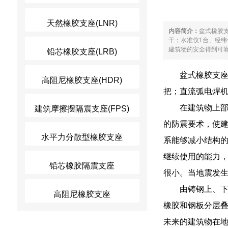
天然橡胶支座(LNR)
内容简介：
盆式橡胶支
干；水准仪1台、经
建筑物的安全得到可靠
铅芯橡胶支座(LRB)
盆式橡胶支座
高阻尼橡胶支座(HDR)
把；直流弧电焊机
在建筑物上
建筑摩擦摆隔震支座(FPS)
的防震要术，使
水平力分散型橡胶支座
系能够减小结构
继续使用的能力，
铅芯橡胶隔震支座
很小。当地震发生
由铸钢上、
高阻尼橡胶支座
橡胶和钢板分层
未来的建筑物在