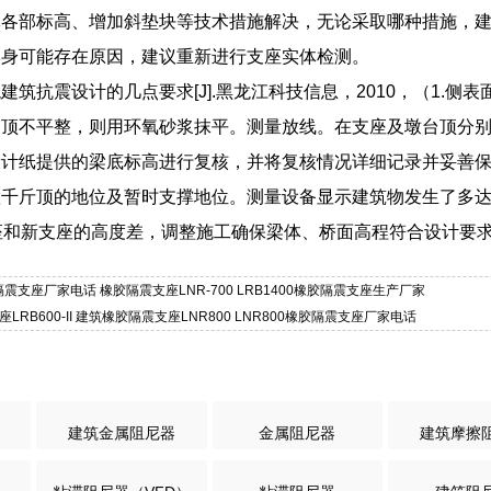
体各部标高、增加斜垫块等技术措施解决，无论采取哪种措施，
本身可能存在原因，建议重新进行支座实体检测。
建筑抗震设计的几点要求[J].黑龙江科技信息，2010，（1.
如顶不平整，则用环氧砂浆抹平。测量放线。在支座及墩台顶分
设计纸提供的梁底标高进行复核，并将复核情况详细记录并妥善
千斤顶的地位及暂时支撑地位。测量设备显示建筑物发生了多达23厘
支座和新支座的高度差，调整施工确保梁体、桥面高程符合设计要
胶隔震支座厂家电话 橡胶隔震支座LNR-700 LRB1400橡胶隔震支座生产厂家
LRB600-II 建筑橡胶隔震支座LNR800 LNR800橡胶隔震支座厂家电话
建筑金属阻尼器
金属阻尼器
建筑摩擦