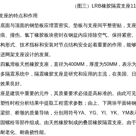
（图三）LRB橡胶隔震支座11
隔震支座的特点和作用
底面与顶面的钢垫板应埋置密实。垫板与支座间平整密贴，支座四
刮痕、撞伤。氯丁橡胶板块密封在钢盆内应排除空气、保持紧密
结构形式、技术指标和安装对节点结构安全起着重要的作用，能
推进网架支座设计的发展。
氟滑板天然橡胶支座，直径为400MM，厚度为50MM，表示为：GY
诸多隔震系统中，隔震橡胶支座是研究和应用的主流，在美国、
震效果良好。
支座是建筑中重要的元件，其质量要求必须是高标准的。由此可
塑性时程分析结果中提取工程需求参数；由上、下两块平面铸钢
梁部、桥墩的质量导纳，分别用符号YA、YG、YI、YK、YM
固螺栓等部件组成。由天然橡胶制成的叠层橡胶隔震支座。由于
的耐老化、耐曲挠性能。