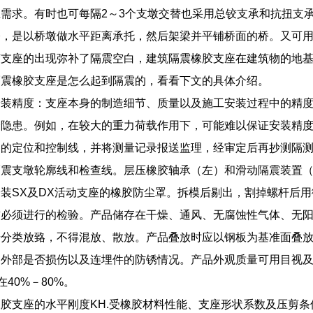
需求。有时也可每隔2～3个支墩交替也采用总铰支承和抗扭支
桥，是以桥墩做水平距离承托，然后架梁并平铺桥面的桥。又可
胶支座的出现弥补了隔震空白，建筑隔震橡胶支座在建筑物的地
隔震橡胶支座是怎么起到隔震的，看看下文的具体介绍。
安装精度：支座本身的制造细节、质量以及施工安装过程中的精
全隐患。例如，在较大的重力荷载作用下，可能难以保证安装精
物的定位和控制线，并将测量记录报送监理，经审定后再抄测隔
隔震支墩轮廓线和检查线。层压橡胶轴承（左）和滑动隔震装置
装SX及DX活动支座的橡胶防尘罩。拆模后剔出，割掉螺杆后
前必须进行的检验。产品储存在干燥、通风、无腐蚀性气体、无
号分类放臵，不得混放、散放。产品叠放时应以钢板为基准面叠
外部是否损伤以及连埋件的防锈情况。产品外观质量可用目视及
在40%－80%。
胶支座的水平刚度KH.受橡胶材料性能、支座形状系数及压剪条件