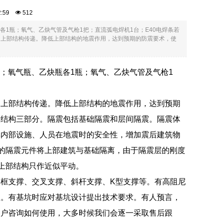
02:59
512
各1瓶；氧气、乙炔气管及气枪1把；直流弧电焊机1台；E40电焊条若
向上部结构传递。降低上部结构的地震作用，达到预期的防震要术，使
台；氧气瓶、乙炔瓶各1瓶；氧气、乙炔气管及气枪1
向上部结构传递。降低上部结构的地震作用，达到预期
部结构三部分。隔震包括基础隔震和层间隔震。隔震体
其内部设施、人员在地震时的安全性，增加震后建筑物
”的隔震元件将上部建筑与基础隔离，由于隔震层的刚度
上部结构只作近似平动。
框支撑、交叉支撑、斜杆支撑、K型支撑等。有高阻尼
座。有基坑时应对基坑设计提出技术要求。有人预言，
客户咨询如何使用，大多时候我们会逐一采取售后跟