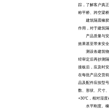
踪，了解客户真正
称平桥、跨空梁
建筑隔震橡
作用，对于建筑
产品质量与
效果甚至带来安
测设各建筑
经审定后再抄测
接板后，应及时安
在每批产品交货
品及配件应按型
数、形状、尺寸、
+30℃，相对湿度
水平刚度。橡