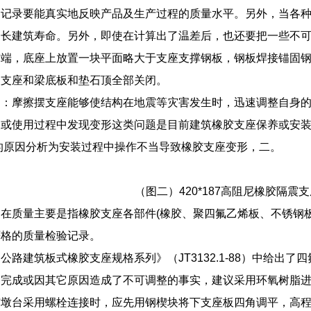
测记录要能真实地反映产品及生产过程的质量水平。另外，当各
延长建筑寿命。另外，即使在计算出了温差后，也还要把一些不
前端，底座上放置一块平面略大于支座支撑钢板，钢板焊接锚固
使支座和梁底板和垫石顶全部关闭。
间：摩擦摆支座能够使结构在地震等灾害发生时，迅速调整自身
装或使用过程中发现变形这类问题是目前建筑橡胶支座保养或安
的原因分析为安装过程中操作不当导致橡胶支座变形，二。
（图二）420*187高阻尼橡胶隔震
在质量主要是指橡胶支座各部件(橡胶、聚四氟乙烯板、不锈钢
严格的质量检验记录。
公路建筑板式橡胶支座规格系列》（JT3132.1-88）中给出
制完成或因其它原因造成了不可调整的事实，建议采用环氧树脂
与墩台采用螺栓连接时，应先用钢楔块将下支座板四角调平，高