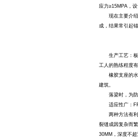
应力≥15MPA，
现在主要介
成，结果常引起
生产工艺：
工人的熟练程度
橡胶支座的
建筑。
落梁时，为
适应性广：F
两种方法有
裂缝成因复杂而繁
30MM，深度不