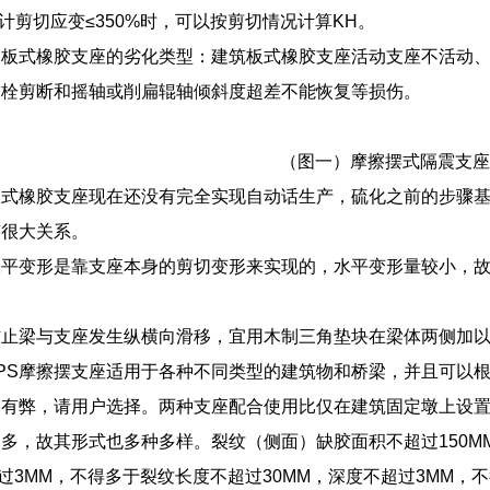
设计剪切应变≤350%时，可以按剪切情况计算KH。
绍板式橡胶支座的劣化类型：建筑板式橡胶支座活动支座不活动
锚栓剪断和摇轴或削扁辊轴倾斜度超差不能恢复等损伤。
（图一）摩擦摆式隔震支座
板式橡胶支座现在还没有完全实现自动话生产，硫化之前的步骤
有很大关系。
水平变形是靠支座本身的剪切变形来实现的，水平变形量较小，
防止梁与支座发生纵横向滑移，宜用木制三角垫块在梁体两侧加
PS摩擦摆支座适用于各种不同类型的建筑物和桥梁，并且可以
利有弊，请用户选择。两种支座配合使用比仅在建筑固定墩上设
多，故其形式也多种多样。裂纹（侧面）缺胶面积不超过150M
超过3MM，不得多于裂纹长度不超过30MM，深度不超过3MM