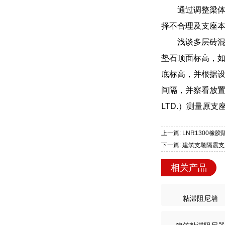
通过调整梁
择不合理及支座
浅谈多层砖混
垫石顶面标高，
底标高，并根据
间隔，并察看放置
LTD.）测量原
上一篇: LNR1300橡
下一篇: 建筑支墩隔震支座
相关产品
粘滞阻尼墙