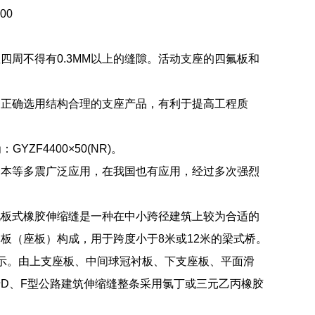
00
周不得有0.3MM以上的缝隙。活动支座的四氟板和
。
够正确选用结构合理的支座产品，有利于提高工程质
ZF4400×50(NR)。
日本等多震广泛应用，在我国也有应用，经过多次强烈
见板式橡胶伸缩缝是一种在中小跨径建筑上较为合适的
板（座板）构成，用于跨度小于8米或12米的梁式桥。
表示。由上支座板、中间球冠衬板、下支座板、平面滑
D、F型公路建筑伸缩缝整条采用氯丁或三元乙丙橡胶