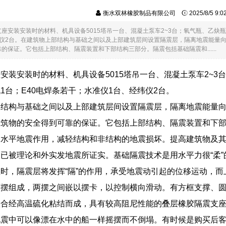
衡水双林橡胶制品有限公司
2025/8/5 9:
座安装安装时的材料、机具设备5015塔吊一台、混凝土泵车2~3台；氧气瓶、乙炔瓶
纬仪2台。在建筑物上部结构与基础之间以及上部建筑层间设置隔震层，隔离地震能量
的保证。它包括上部结构、隔震装置和下部结构三部分。隔震包括基础隔震和......
安装安装时的材料、机具设备5015塔吊一台、混凝土泵车2~3
1台；E40电焊条若干；水准仪1台、经纬仪2台。
部结构与基础之间以及上部建筑层间设置隔震层，隔离地震能量
建筑物的安全得到可靠的保证。它包括上部结构、隔震装置和下
的水平地震作用，减轻结构和非结构的地震损坏。提高建筑物及
已被理论和外实发地震所证实。基础隔震技术是用水平力很“柔
时，隔震层将发挥“隔”的作用，承受地震动引起的位移运动，而
下摆组成，两摆之间嵌以摆卡，以控制横向滑动。有方框支撑、圆
叠合经高温硫化粘结而成，具有较高阻尼性能的叠层橡胶隔震支
地震中可以像漂在水中的船一样摇摆而不倒塌。有时候是购买后