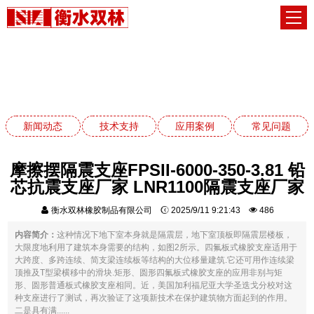
技术支持
网站首页
技术支持
新闻动态
技术支持
应用案例
常见问题
摩擦摆隔震支座FPSII-6000-350-3.81 铅
芯抗震支座厂家 LNR1100隔震支座厂家
衡水双林橡胶制品有限公司
2025/9/11 9:21:43
486
内容简介：
这种情况下地下室本身就是隔震层，地下室顶板即隔震层楼板，
大限度地利用了建筑本身需要的结构，如图2所示。四氟板式橡胶支座适用于
大跨度、多跨连续、简支梁连续板等结构的大位移量建筑.它还可用作连续梁
顶推及T型梁横移中的滑块.矩形、圆形四氟板式橡胶支座的应用非别与矩
形、圆形普通板式橡胶支座相同。近，美国加利福尼亚大学圣迭戈分校对这
种支座进行了测试，再次验证了这项新技术在保护建筑物方面起到的作用。
二是具有满......