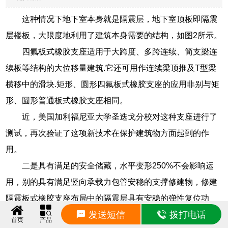
这种情况下地下室本身就是隔震层，地下室顶板即隔震
层楼板，大限度地利用了建筑本身需要的结构，如图2所示。
四氟板式橡胶支座适用于大跨度、多跨连续、简支梁连
续板等结构的大位移量建筑.它还可用作连续梁顶推及T型梁
横移中的滑块.矩形、圆形四氟板式橡胶支座的应用非别与矩
形、圆形普通板式橡胶支座相同。
近，美国加利福尼亚大学圣迭戈分校对这种支座进行了
测试，再次验证了这项新技术在保护建筑物方面起到的作
用。
二是具有满足的安全储藏，水平变形250%不会影响运
用，别的具有满足竖向承载力包管安稳的支撑修建物，修建
隔震板式橡胶支座布局中的隔震层具有安稳的弹性复位功
发送短信
拨打电话
用，能在屡次地震中主动瞬时复位．这是冲突滑移隔震系统
首页
产品