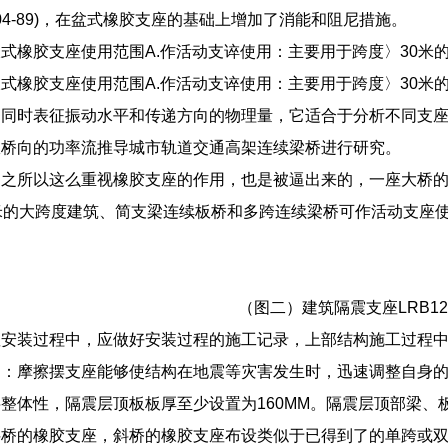
004-89)，在盆式橡胶支座的基础上增加了消能和阻尼措施。
式橡胶支座使用范围A.作活动支谇使用：主要用于跨度〉30米
式橡胶支座使用范围A.作活动支谇使用：主要用于跨度〉30米
够同时表征振动水平和传递方向的物理量，它适合于分析不同支
纵桥向的功率流推导城市轨道交通高架连续梁桥进行研究。
们之所以这么重视橡胶支座的作用，也是被逼出来的，一座大桥
米的大跨度建筑、简支梁连续板桥和多跨连续梁桥可作活动支座
（图二）建筑隔震支座LRB12
座安装过程中，应做好安装过程的施工记录，上部结构施工过程
间：摩擦摆支座能够使结构在地震等灾害发生时，迅速调整自身
整体性，隔震层顶板板厚至少设置为160MM。隔震层顶部梁
斜桥的橡胶支座，斜桥的橡胶支座布设类似于已得到了的单跨或