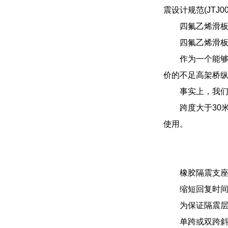
震设计规范(JTJ
四氟乙烯滑板
四氟乙烯滑板
作为一个能
价的不足高架桥
事实上，我
跨度大于30
使用。
橡胶隔震支
缩短回复时
为保证隔震层
单跨或双跨