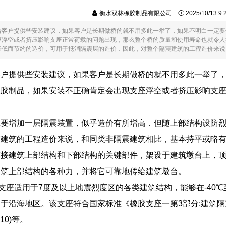
衡水双林橡胶制品有限公司
2025/10/13 9
给客户提供些安装建议，如果客户是长期做桥的就不用多此一举了，如果不明白一定要
座浮空或者挤压影响支座正常荷载的问题出现，那么整个桥的质量和使用寿命也就令人
低而节约的造价，可用于抵消隔震层的造价．因此，对整个隔震建筑的工程造价来说，和..
客户提供些安装建议，如果客户是长期做桥的就不用多此一举了
橡胶制品，如果安装不正确肯定会出现支座浮空或者挤压影响支
。
系要增加一层隔震装置，似乎造价有所增高．但随上部结构设防
震建筑的工程造价来说，和同类非隔震建筑相比，基本持平或略
连接建筑上部结构和下部结构的关键部件，架设于建筑墩台上，
建筑上部结构的各种力，并将它可靠地传给建筑墩台。
隔震支座适用于7度及以上地震烈度区的各类建筑结构，能够在-40
沿海地区。该支座符合国家标准《橡胶支座一第3部分:建筑隔震橡胶支
010)等。