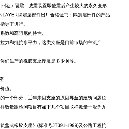
计具有以下优点:隔震、减震装置即使震后产生较大的永久变形
ONLAYER隔震层部件出厂合格证书；隔震层部件的产品
员指导下进行。
擦系数和高阻尼的特性。
向拉力和抵抗水平力，这类支座是目前市场的主流产
？你们生产的橡胶支座厚度是多少啊等。
座
用价值。
少的一个部分，近年来因支座的原因导至的建筑问题也
取样数量跟检测项目有如下几个项目取样数量一般为九
式橡胶支座》(标准号JT391-1999)及公路工程抗