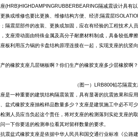
(HRB)HIGHDAMPINGRUBBERBEARING隔减震设
更换或维修也要比更换、维修结构方便、经济;隔震层ISOLATI
告；隔震层部件的改装、更换或加固，应在有经验的工程技术人
定，支座滑动面由特殊金属及高分子耐磨材料制成，具备较低摩
下座板利用压力锅的卡盘结构原理连接在一起，实现支座的抗竖
生产的橡胶支座几层钢板啊？你们生产的橡胶支座多少层橡胶啊
（图一）LRB800铅芯隔震支
支座是一种重要的建筑结构隔震装置，具有显著的抗震效果和应
座、盆式橡胶支座抽检样品数量多少？支座是建筑施工中必不可
试检测人员应当负起这个责任，将对支座的检测落到实处支座的
以问一下你要送的检测单位看其对留样数量的要求。
)系列抗震盆式橡胶支座是依据中华人民共和国交通行业标准《公路建筑盆