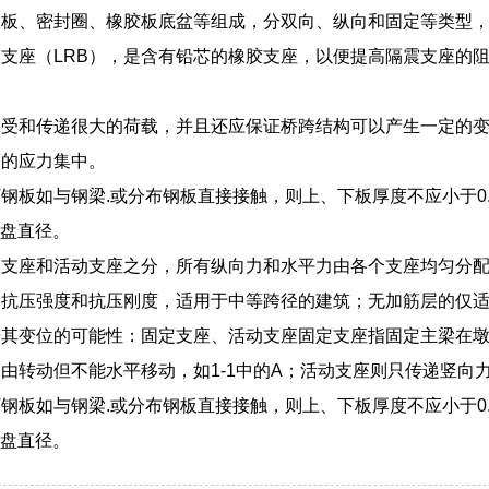
钢板、密封圈、橡胶板底盆等组成，分双向、纵向和固定等类型
支座（LRB），是含有铅芯的橡胶支座，以便提高隔震支座的
承受和传递很大的荷载，并且还应保证桥跨结构可以产生一定的
度的应力集中。
钢板如与钢梁.或分布钢板直接接触，则上、下板厚度不应小于0.
为圆盘直径。
定支座和活动支座之分，所有纵向力和水平力由各个支座均匀分
的抗压强度和抗压刚度，适用于中等跨径的建筑；无加筋层的仅
按其变位的可能性：固定支座、活动支座固定支座指固定主梁在
由转动但不能水平移动，如1-1中的A；活动支座则只传递竖向
钢板如与钢梁.或分布钢板直接接触，则上、下板厚度不应小于0.
为圆盘直径。