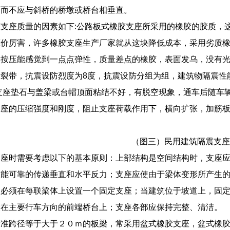
，而不应与斜桥的桥墩或桥台相垂直。
支座质量的因素如下:公路板式橡胶支座所采用的橡胶的胶质，
压价厉害，许多橡胶支座生产厂家就从这块降低成本，采用劣质
指按压能感觉到一点点弹性，质量差点的橡胶，表面发乌，没有
断裂带，抗震设防烈度为8度，抗震设防分组为组，建筑物隔震性
支座垫石与盖梁或台帽顶面粘结不好，有脱空现象，通车后随车
座的压缩强度和刚度，阻止支座荷载作用下，横向扩张，加筋板不
（图三）民用建筑隔震支座
座时需要考虑以下的基本原则：上部结构是空间结构时，支座应
须能可靠的传递垂直和水平反力；支座应使由于梁体变形所产生
常必须在每联梁体上设置一个固定支座；当建筑位于坡道上，固
设在主要行车方向的前端桥台上；支座各部应保持完整、清洁。
标准跨径等于大于２０ｍ的板梁，常采用盆式橡胶支座，盆式橡