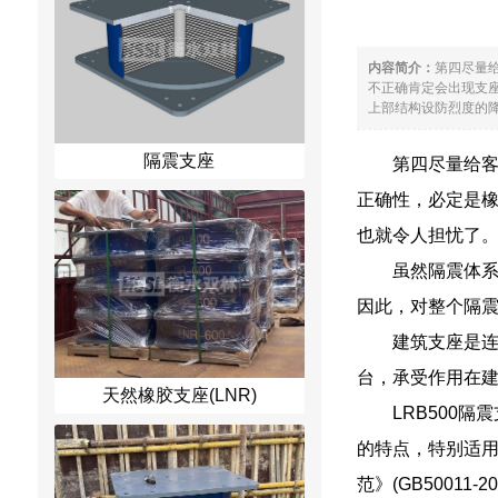
内容简介：
第四尽量
不正确肯定会出现支
上部结构设防烈度的降
隔震支座
第四尽量给
正确性，必定是
也就令人担忧了
虽然隔震体
因此，对整个隔
建筑支座是
台，承受作用在
天然橡胶支座(LNR)
LRB500
的特点，特别适用于
范》(GB50011-2