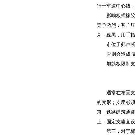
行于车道中心线
影响板式橡胶
竞争激烈，客户
亮，黝黑，用手
市位于郯卢
否则会造成:
加筋板限制支
通常在布置支
的变形；支座必
束；铁路建筑通
上，固定支座宜
第三，对于