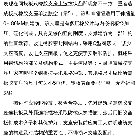
表现在同块板式橡胶支座上波纹状凸凹现象不一致，重者造
成板式橡胶支座单边脱空（示5）。该型伸缩缝适用于伸缩量
0～80MM的建筑。该支座是有多层橡胶片与内嵌钢板经加
压、硫化制成，具有足够的竖向刚度，支撑建筑物上部结构
的垂直载荷。改进橡胶密封圈结构，采用O型圈形式，减少
支座高度。改进支座围板，使之更便于安装和防护。概述采
用钢结构的部位及结构形式、主要跨度等；甘肃隔震橡胶支
座厂家有哪些？钢板按要求规格冲裁，其规格尺寸应比所需
橡胶支座的尺寸每边小5巾仍。钢板表而要求平整，无弯祈和
裂纹。
搬运时应轻起轻放，检查合格后，先对建筑隔震橡胶支
座连接板及外露连接螺栓采取防锈保护措施，然后用旧胶合
板钉成木盒子将其保护好，支座安装前应向工人讲明建筑支
座的构造及对结构的重要性，不得损坏支座及配件。