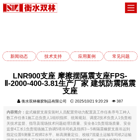
常见问题
网站首页
常见问题
新闻动态
技术支持
应用案例
常见问题
LNR900支座 摩擦摆隔震支座FPS-
Ⅱ-2000-400-3.81生产厂家 建筑防震隔震
支座
衡水双林橡胶制品有限公司
2025/10/21 9:20:29
387
内容简介：
盆式橡胶支座安装时人员配置劳动力配置及工作任务序号工种人
数工作任务1施工总负责人1组织指挥、统筹规划、调度2技术负责人1负责相
关技术监督、指导及现场技术问题处理3质量、安全各1负责现场质量、安全
监督4工长1负责现场施工协调5塔吊司机及指挥3～5将隔震橡胶支座吊运到
指定位置6测量工程师2水平、标高测量定位、校核7混凝土运输车司机2运输