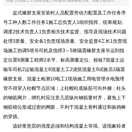
混凝土8混凝土工2浇筑混凝土9试验员1隔震橡胶支座、混凝土检测10......
盆式橡胶支座安装时人员配置劳动力配置及工作任务序
号工种人数工作任务1施工总负责人1组织指挥、统筹规划、
调度2技术负责人1负责相关技术监督、指导及现场技术问题
处理3质量、安全各1负责现场质量、安全监督4工长1负责现
场施工协调5塔吊司机及指挥3～5将隔震橡胶支座吊运到指
定位置6测量工程师2水平、标高测量定位、校核7混凝土运
输车司机2运输混凝土8混凝土工2浇筑混凝土9试验员1隔震
橡胶支座、混凝土检测10电工1现场施工用电管理水电预埋
管不得穿入柱帽节点区域；上柱帽柱底纵筋可向外侧；柱头
的钢筋网片，绑扎时应注意几层纵向钢筋要对齐，避免上下
钢筋错位形成过密的网眼，不利于混凝土骨料通过和振捣棒
的穿插。
该砂浆垫层的强度必须和结构混凝土等强。该现象轻者