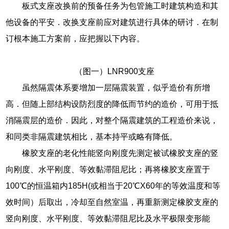
板式支座改换前的预备任务为包管施工时建筑构造和其
他设备的平安．改换支座前应对建筑进行具体的研讨．在制
订根本施工方案前，应把握以下内容。
（图一）LNR900支座
虽然隔震体系要增加一层隔震装置，似乎造价有所增
高．但随上部结构设防烈度的降低而节约的造价，可用于抵
消隔震层的造价．因此，对整个隔震建筑的工程造价来说，
和同类非隔震建筑相比，基本持平或略有降低。
橡胶支座的老化性能竖向刚度先测定被试橡胶支座的竖
向刚度、水平刚度、等效黏滞阻尼比；再将橡胶支座置于
100℃的恒温箱内185H(或相当于20℃X60年的等效温度和等
效时间）后取出，冷却至自然室温，再重新测定橡胶支座的
竖向刚度、水平刚度、等效黏滞阻尼比及水平极限变形能