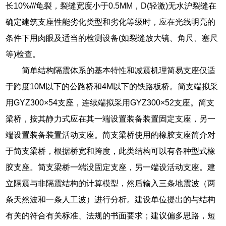
长10%///龟裂，裂缝宽度小于0.5MM，D(轻激)无水沪裂缝在
确定建筑支座性能劣化类型和劣化等级时，应在光线明亮的
条件下用肉眼及适当的检测设备(如裂缝放大镜、角尺、塞尺
等)检查。
简单结构隔震体系的基本特性和减震机理简易支座仅适
于跨度10M以下的公路桥和4M以下的铁路板桥。简支端拟采
用GYZ300×54支座，连续端拟采用GYZ300×52支座。简支
梁桥，按其静力式应在其一端设置装备装置固定支座，另一
端设置装备装置活动支座。简支梁桥使用的橡胶支座简介对
于简支梁桥，根据桥宽和跨度，此类结构可以有各种型式橡
胶支座。简支梁桥一端没固定支座，另一端设活动支座。建
立隔震与非隔震结构的计算模型，然后输入三条地震波（两
条天然波和一条人工波）进行分析。建设单位提出的与结构
有关的符合有关标准、法规的书面要求；建议偏多思路，短