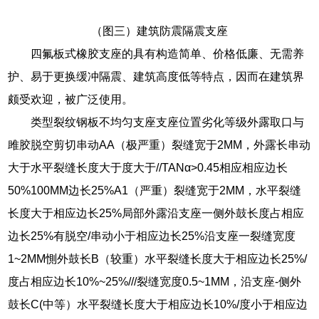
（图三）建筑防震隔震支座
四氟板式橡胶支座的具有构造简单、价格低廉、无需养
护、易于更换缓冲隔震、建筑高度低等特点，因而在建筑界
颇受欢迎，被广泛使用。
类型裂纹钢板不均匀支座支座位置劣化等级外露取口与
雎胶脱空剪切串动AA（极严重）裂缝宽于2MM，外露长串动
大于水平裂缝长度大于度大于//TANα>0.45相应相应边长
50%100MM边长25%A1（严重）裂缝宽于2MM，水平裂缝
长度大于相应边长25%局部外露沿支座一侧外鼓长度占相应
边长25%有脱空/串动小于相应边长25%沿支座一裂缝宽度
1~2MM惻外鼓长B（较重）水平裂缝长度大于相应边长25%/
度占相应边长10%~25%///裂缝宽度0.5~1MM，沿支座-侧外
鼓长C(中等）水平裂缝长度大于相应边长10%/度小于相应边