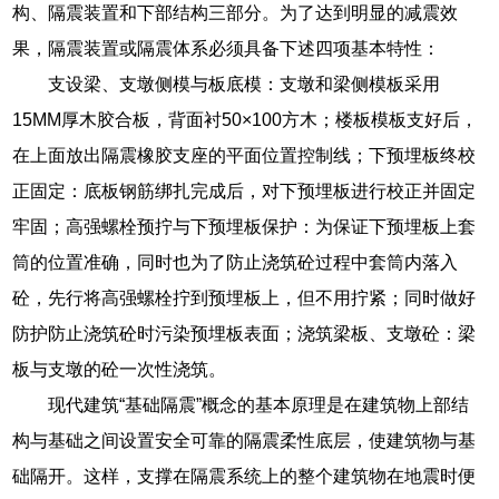
构、隔震装置和下部结构三部分。为了达到明显的减震效
果，隔震装置或隔震体系必须具备下述四项基本特性：
支设梁、支墩侧模与板底模：支墩和梁侧模板采用
15MM厚木胶合板，背面衬50×100方木；楼板模板支好后，
在上面放出隔震橡胶支座的平面位置控制线；下预埋板终校
正固定：底板钢筋绑扎完成后，对下预埋板进行校正并固定
牢固；高强螺栓预拧与下预埋板保护：为保证下预埋板上套
筒的位置准确，同时也为了防止浇筑砼过程中套筒内落入
砼，先行将高强螺栓拧到预埋板上，但不用拧紧；同时做好
防护防止浇筑砼时污染预埋板表面；浇筑梁板、支墩砼：梁
板与支墩的砼一次性浇筑。
现代建筑“基础隔震”概念的基本原理是在建筑物上部结
构与基础之间设置安全可靠的隔震柔性底层，使建筑物与基
础隔开。这样，支撑在隔震系统上的整个建筑物在地震时便