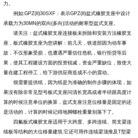
力。
例如:GPZ(II)30SXF：表示GPZ(II)盆式橡胶支座中设计
承载力为30MN的双向(多向)活动的耐寒型盆式支座。
请关注：盆式橡胶支座连接板未拆除和安装方法橡胶支
座，板式橡胶支座为您讲解：前几天，铁道部因为动车事
故，不仅形象受损，也遭遇严重信任危机，银行拒贷等后
果，使其工程建设方面的投资锐减，资金严重缺位，致使大
量在建工程停工，给下游供应商造成不小的震动。
很需要提供纸，因为纸是为准确的制作步骤的体现，如
果没有除非常见型号板式支座问清长宽高或者半径跟高度计
算的时候注意单位的换算，盆式支座注意位移量是固定的还
是活动的，计算的时候记得地脚螺栓重量别落下了。
四氟板式橡胶支座适用于大跨度、多跨连续、简支梁连
续板等结构的大位移量建筑.它还可用作连续梁顶推及T型梁