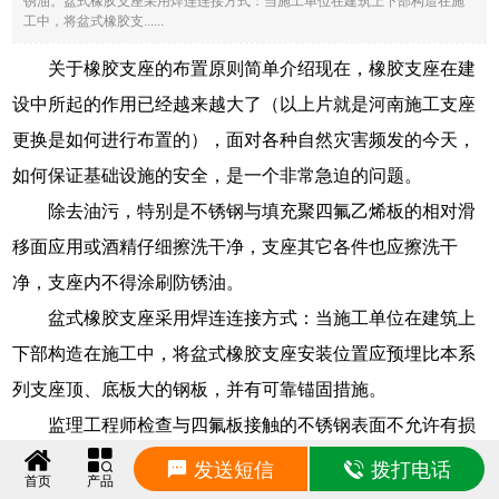
锈油。盆式橡胶支座采用焊连连接方式：当施工单位在建筑上下部构造在施
工中，将盆式橡胶支......
关于橡胶支座的布置原则简单介绍现在，橡胶支座在建
设中所起的作用已经越来越大了（以上片就是河南施工支座
更换是如何进行布置的），面对各种自然灾害频发的今天，
如何保证基础设施的安全，是一个非常急迫的问题。
除去油污，特别是不锈钢与填充聚四氟乙烯板的相对滑
移面应用或酒精仔细擦洗干净，支座其它各件也应擦洗干
净，支座内不得涂刷防锈油。
盆式橡胶支座采用焊连连接方式：当施工单位在建筑上
下部构造在施工中，将盆式橡胶支座安装位置应预埋比本系
列支座顶、底板大的钢板，并有可靠锚固措施。
监理工程师检查与四氟板接触的不锈钢表面不允许有损
伤、拉毛现象，以免增大摩擦系数及损坏四氟板，并要求用
发送短信
拨打电话
首页
产品
洁净棉纱擦拭干净不锈钢板及四氟的硅脂坑，务必在硅脂坑