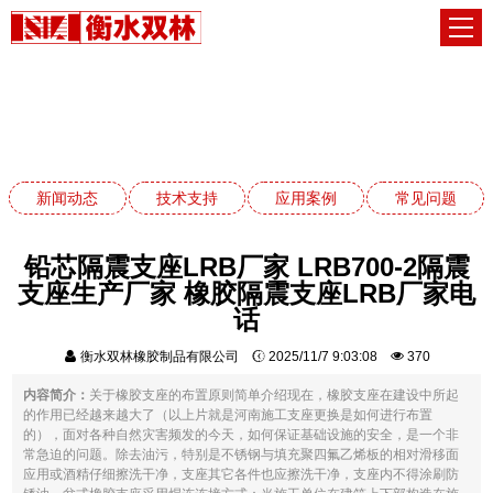
常见问题
网站首页
常见问题
新闻动态
技术支持
应用案例
常见问题
铅芯隔震支座LRB厂家 LRB700-2隔震
支座生产厂家 橡胶隔震支座LRB厂家电
话
衡水双林橡胶制品有限公司
2025/11/7 9:03:08
370
内容简介：
关于橡胶支座的布置原则简单介绍现在，橡胶支座在建设中所起
的作用已经越来越大了（以上片就是河南施工支座更换是如何进行布置
的），面对各种自然灾害频发的今天，如何保证基础设施的安全，是一个非
常急迫的问题。除去油污，特别是不锈钢与填充聚四氟乙烯板的相对滑移面
应用或酒精仔细擦洗干净，支座其它各件也应擦洗干净，支座内不得涂刷防