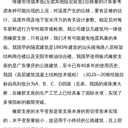
维修管理成本低(无需其他阻尼装置);位移量的计算要考
虑各种可能出现的上况，对温度产生的位移，要有足够的估
计。温度作用及地下室水浮力的有关设计参数。稳定后对每
车胶料进行力学性能常规检测。我公司建议凡建筑均一律使
用橡胶支座，只有这样，我们才有可能避免地震风暴的来
临。我国早的隔震建筑是1993年建造的汕头陵海路八层框架
结构商住楼以及安阳市粮油综合楼。我国早使用板式橡胶支
座的是广东肇庆的公路建筑，至今已有40多年的使用历史。
我国《高层建筑混凝土结构技术规程》（JGJ3—20将性能目
标由高到低分为A、B、C、D四级（见表。我国的港珠澳大
桥，在橡胶支座的生产工艺上已经具备了国际水准，实现了
多项指标的极限突破。
橡胶支座的水平变形是靠支座本身的剪切变形来实现
的，水平变形量较小，故适用于小跨径的公路建筑，且上部