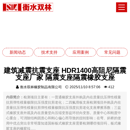
技术支持
网站首页
技术支持
新闻动态
技术支持
应用案例
常见问题
建筑减震抗震支座 HDR1400高阻尼隔震
支座厂家 隔震支座隔震橡胶支座
衡水双林橡胶制品有限公司
2025/11/10 8:57:06
412
内容简介：
检测项目主要有：一普通橡胶支座外购及内在质量抗压弹性模量
抗剪弹性模量极限抗压强度抗剪老化；二四氟滑板支座检测项目外购及内在
质量抗压弹性模量抗剪弹性模量极限抗压强度抗剪老化支座摩擦系数；三盆
式橡胶支座外观及内在质量坚向压缩变形盆环径向变形。质量中心和刚度中
心重合，可消除结构因质心和刚心偏心而导致的扭转影响；在弯、斜桥的使
用中优点突出非常明显知道国标板式橡胶支座需要检测哪些项目吗，板式橡
胶支座的橡胶拉......