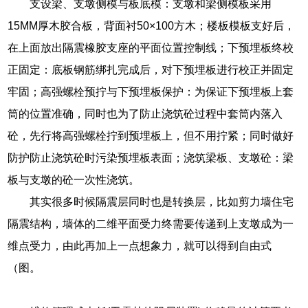
支设梁、支墩侧模与板底模：支墩和梁侧模板采用
15MM厚木胶合板，背面衬50×100方木；楼板模板支好后，
在上面放出隔震橡胶支座的平面位置控制线；下预埋板终校
正固定：底板钢筋绑扎完成后，对下预埋板进行校正并固定
牢固；高强螺栓预拧与下预埋板保护：为保证下预埋板上套
筒的位置准确，同时也为了防止浇筑砼过程中套筒内落入
砼，先行将高强螺栓拧到预埋板上，但不用拧紧；同时做好
防护防止浇筑砼时污染预埋板表面；浇筑梁板、支墩砼：梁
板与支墩的砼一次性浇筑。
其实很多时候隔震层同时也是转换层，比如剪力墙住宅
隔震结构，墙体的二维平面受力终需要传递到上支墩成为一
维点受力，由此再加上一点想象力，就可以得到自由式
（图。