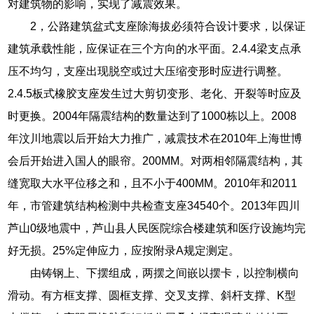
对建筑物的影响，实现了减震效果。
2，公路建筑盆式支座除海拔必须符合设计要求，以保证
建筑承载性能，应保证在三个方向的水平面。2.4.4梁支点承
压不均匀，支座出现脱空或过大压缩变形时应进行调整。
2.4.5板式橡胶支座发生过大剪切变形、老化、开裂等时应及
时更换。2004年隔震结构的数量达到了1000栋以上。2008
年汶川地震以后开始大力推广，减震技术在2010年上海世博
会后开始进入国人的眼帘。200MM。对两相邻隔震结构，其
缝宽取大水平位移之和，且不小于400MM。2010年和2011
年，市管建筑结构检测中共检查支座34540个。2013年四川
芦山0级地震中，芦山县人民医院综合楼建筑和医疗设施均完
好无损。25%定伸应力，应按附录A规定测定。
由铸钢上、下摆组成，两摆之间嵌以摆卡，以控制横向
滑动。有方框支撑、圆框支撑、交叉支撑、斜杆支撑、K型