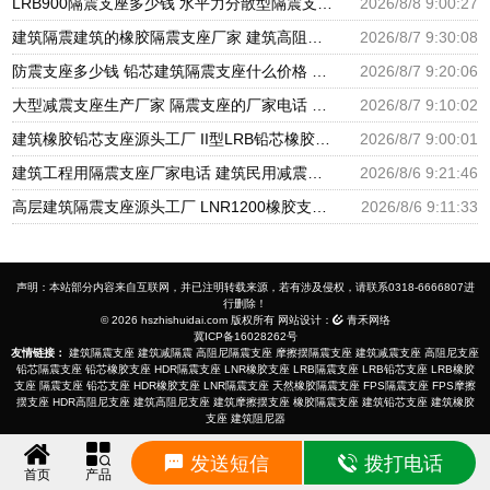
LRB900隔震支座多少钱 水平力分散型隔震支座多少钱 建筑减震隔震支座厂商
2026/8/8 9:00:27
建筑隔震建筑的橡胶隔震支座厂家 建筑高阻尼抗震支座厂家 隔震支座LNR700源头工厂
2026/8/7 9:30:08
防震支座多少钱 铅芯建筑隔震支座什么价格 HDR600支座
2026/8/7 9:20:06
大型减震支座生产厂家 隔震支座的厂家电话 建筑橡胶隔震支座LNR厂家
2026/8/7 9:10:02
建筑橡胶铅芯支座源头工厂 II型LRB铅芯橡胶隔震支座厂家 LNR1300隔震支座厂家
2026/8/7 9:00:01
建筑工程用隔震支座厂家电话 建筑民用减震支座厂家 建筑圆形铅芯橡胶隔震支座厂家
2026/8/6 9:21:46
高层建筑隔震支座源头工厂 LNR1200橡胶支座厂家电话 LNR600支座什么价格
2026/8/6 9:11:33
声明：本站部分内容来自互联网，并已注明转载来源，若有涉及侵权，请联系0318-6666807进
行删除！
© 2026 hszhishuidai.com 版权所有 网站设计：
青禾网络
冀ICP备16028262号
友情链接：
建筑隔震支座
建筑减隔震
高阻尼隔震支座
摩擦摆隔震支座
建筑减震支座
高阻尼支座
铅芯隔震支座
铅芯橡胶支座
HDR隔震支座
LNR橡胶支座
LRB隔震支座
LRB铅芯支座
LRB橡胶
支座
隔震支座
铅芯支座
HDR橡胶支座
LNR隔震支座
天然橡胶隔震支座
FPS隔震支座
FPS摩擦
摆支座
HDR高阻尼支座
建筑高阻尼支座
建筑摩擦摆支座
橡胶隔震支座
建筑铅芯支座
建筑橡胶
支座
建筑阻尼器
发送短信
拨打电话
首页
产品