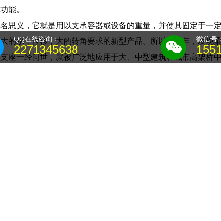
震功能。
名思义，它就是用以支承容器或设备的重量，并使其固定于一定位置
QQ在线咨询：
微信号
，大的水平位移，大的转角要求的新型产品。所以近几年，发现
2271345638
155
胶支座一经问世，就被广泛地应用于大、中型建筑和城市高架桥
采用橡胶支座。所有标准都会被修订，使用本标准的各方应探讨
审核人（必要时包括审定人）在计算书封面上签字，作为技术文
各项指标满足设计及规范要求。它被安装在建筑主体和桥墩之间
力，以保证安全可靠地传递支座反力。它的水平位移量较大，承载力
移的滑块。它还可用作连续梁顶推及T型梁横移中的滑块。它具
们是适用于设计荷载为汽超20挂超120级的直桥、弯桥、斜桥
层厚度不变，支座平面尺寸不同，另一种是支座平面尺寸相同，
定工作：专业生产各种国标橡胶支座、板式橡胶支座，欢迎广大
是一种利用单摆原理来延长结构自振周期，通过球面接触摩擦滑
连接”的方式，旨在减小传递到结构中的侧向力和水平振动，从