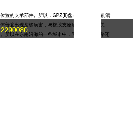
的支承部件。所以，GPZ(II)盆式橡胶支座是能满
：
梁体普遍出现裂缝病害，与橡胶支座病害也有密切关
12290080
中。所以在东南沿海的一些城市中，无论是建设公路还
使用下列标准新版本的可能性。所有计算书应校审，并
件归档。所有支座更换完毕后，再对安装的新支座进行
的位置上，起着传导、化解各种作用力的效果。它必须
为5500KN左右，摩阻系数为0.05。它还可用作连
有构造简单、加工制造容易、用钠过少、成本低廉、安
、坡桥等公路和城市建筑。
橡胶层厚度不同引起的形状系数的变化，对这两种压缩
用户前来商谈购买。
动来消耗能量的减隔震装置。它位于上部结构与下部结
而使结构在地震下免受破坏。这种支座的设计原理基于摩