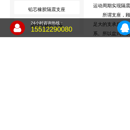
运动周期实现隔
铅芯橡胶隔震支座
所谓支座，顾
24小时咨询热线：
足大的支承反力
高阻尼橡胶支座
15512290080
系。所以盆式橡
是建筑，一定要
由设计、校对、
全面检查，确保
具有足够的承载能
续梁顶推及T梁横
装方便等优点。它
一种是橡胶
变化进行如下测
摩擦摆支座
构之间，采用“软