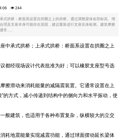
:54:06
244
承式拱桥：桥面系设置在拱圈之上的拱桥。通过调整梁体各部标高、增
合理及支座本身可能存在原因，建议重新进行支座实体检测。建筑摩擦
....
支座中承式拱桥；上承式拱桥：桥面系设置在拱圈之上
建议都经现场设计代表批准为好；可以橡胶支座型号选
触摩擦滑动来消耗能量的减隔震装置。它通常设置在上
接”的方式，减小传递到结构中的侧向力和水平振动，使
于一般建筑，也适用于各种布置复杂，纵横较大的立交
擦消耗地震能量实现减震功能，通过球面摆动延长梁体