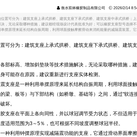
衡水双林橡胶制品有限公司
2026/2/14 8
的位置可分为：建筑支座上承式拱桥、建筑支座下承式拱桥、建筑支座中承式拱桥；上
解决，无论采取哪种措施，建议都经现场设计代表批准为好；可以橡胶支座型号选择不
单摆原理来延长结构自振周期，利用球面接触摩擦滑动来消耗能量的减隔震装置。它通常..
位置可分为：建筑支座上承式拱桥、建筑支座下承式拱桥、建筑
体各部标高、增加斜垫块等技术措施解决，无论采取哪种措施，
本身可能存在原因，建议重新进行支座实体检测。
隔震支座是一种利用单摆原理来延长结构自振周期，利用球面接
的梁、板等）与下部结构（如桥墩、基础等）之间，通过“软连
受破坏。
橡胶支座在平面上各向同性，并以球冠调节受力状态，不但适用
度适用范围为3～5％，也可根据不同坡度调整球冠半径。
是一种利用钟摆原理实现减隔震功能的支座，它通过滑动界面摩