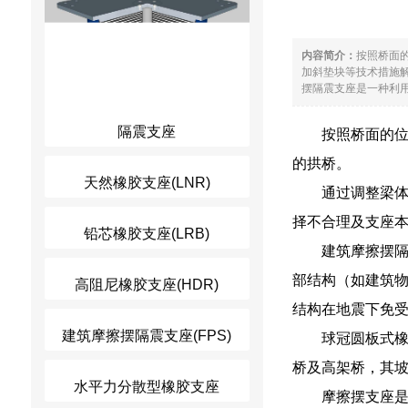
内容简介：
按照桥面
加斜垫块等技术措施
摆隔震支座是一种利用
隔震支座
按照桥面的
的拱桥。
天然橡胶支座(LNR)
通过调整梁
择不合理及支座
铅芯橡胶支座(LRB)
建筑摩擦摆
部结构（如建筑物
高阻尼橡胶支座(HDR)
结构在地震下免
建筑摩擦摆隔震支座(FPS)
球冠圆板式
桥及高架桥，其坡
水平力分散型橡胶支座
摩擦摆支座