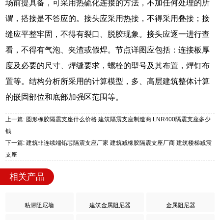
场前提具备，可采用热硫化连接的方法，不加任何处理的所
谓，搭接是不答应的。接头应采用热接，不得采用叠接；接
缝应平整牢固，不得有裂口、脱胶现象。接头应逐一进行查
看，不得有气泡、夹渣或假焊。节点详图应包括：连接板厚
度及必要的尺寸、焊缝要求，螺栓的型号及其布置，焊钉布
置等。结构分析所采用的计算模型，多、高层建筑整体计算
的嵌固部位和底部加强区范围等。
上一篇: 圆形橡胶隔震支座什么价格 建筑隔震支座制造商 LNR400隔震支座多少
钱
下一篇: 建筑非连续端铅芯隔震支座厂家 建筑减橡胶隔震支座厂商 建筑楼梯减震
支座
相关产品
粘滞阻尼墙
建筑金属阻尼器
金属阻尼器