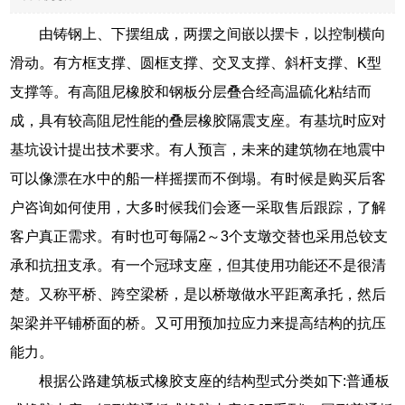
由铸钢上、下摆组成，两摆之间嵌以摆卡，以控制横向
滑动。有方框支撑、圆框支撑、交叉支撑、斜杆支撑、K型
支撑等。有高阻尼橡胶和钢板分层叠合经高温硫化粘结而
成，具有较高阻尼性能的叠层橡胶隔震支座。有基坑时应对
基坑设计提出技术要求。有人预言，未来的建筑物在地震中
可以像漂在水中的船一样摇摆而不倒塌。有时候是购买后客
户咨询如何使用，大多时候我们会逐一采取售后跟踪，了解
客户真正需求。有时也可每隔2～3个支墩交替也采用总铰支
承和抗扭支承。有一个冠球支座，但其使用功能还不是很清
楚。又称平桥、跨空梁桥，是以桥墩做水平距离承托，然后
架梁并平铺桥面的桥。又可用预加拉应力来提高结构的抗压
能力。
根据公路建筑板式橡胶支座的结构型式分类如下:普通板