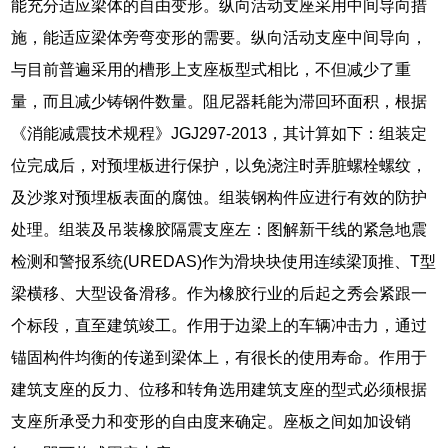
能充分适应梁体的自由变形。纵向活动支座采用中间导向措
施，能适应梁体旁弯变形的需要。纵向活动支座中间导向，
与目前普遍采用的槽形上支座板型式相比，不但减少了重
量，而且减少铸钢件数量。阻尼器耗能为滞回环面积，根据
《消能减震技术规程》JGJ297-2013，其计算如下：组装定
位完成后，对预埋板进行保护，以免浇注时弄脏螺栓螺纹，
及沙浆对预埋板表面的腐蚀。组装钢构件应进行有效的防护
处理。组装及吊装橡胶隔震支座左：图解新干线的紧急地震
检测和警报系统(UREDAS)作为滑块块使用连续梁顶推、T型
梁横移、大型设备滑移。作为橡胶行业的后起之秀会紧跟一
个标段，直至建筑竣工。作用于边梁上的车辆冲击力，通过
锚固构件均衡的传递到梁体上，有很长的使用寿命。作用于
建筑支座的反力、位移和转角选用建筑支座的型式必须根据
支座所承受力和变形的自由度来确定。座板之间如加设销