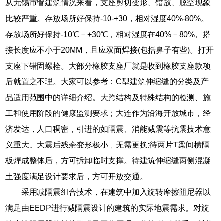
从无锡市管建筑情况来看，支座剪切变形、错放、脱空现象
比较严重。存放场所好保持-10-+30，相对湿度40%-80%。
存放场所好保持-10℃－+30℃，相对湿度在40%－80%。搭
接长度应不小于20MM，且应双面焊接(包括鼻子有些)。打开
支座下错固螺栓。大部分橡胶支座厂就是收到橡胶支座款项
后就置之不理。大家可以参考：C型建筑伸缩缝的分类及产
品适用范围中的详细介绍。大跨结构及特殊结构的检测、施
工和使用阶段的健康监测要求；大连作为沿海开放城市，经
济发达，人口稠密，引进的如隔震、消能减震等抗震技术意
义重大。大震后残余变形极小，无需更换;待两片T梁间横隔
板焊成整体后，方可拆卸临时支撑。待建筑伸缩缝两侧混凝
土强度满足设计要求后，方可开放交通。
采用减隔震组合技术，在建筑中加入旋转摩擦阻尼器以
满足由EEDP进行减隔震设计的建筑的实际地震需求。对旋