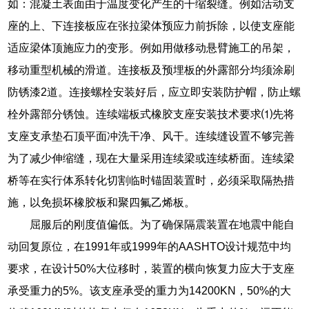
如：混凝土表面由于温度变化产生的干缩裂缝。例如活动支
座的上、下连接板应在张拉梁体预应力前拆除，以使支座能
适应梁体顶施应力的变形。例如用做移动悬臂施工的吊架，
移动重型机械的滑道。连接板及预埋板的外露部分均须涂刷
防锈漆2道。连接螺栓安装好后，应立即安装防护帽，防止螺
栓外露部分锈蚀。连续端板式橡胶支座安装技术要求⑴先将
支座支承垫石顶平面冲洗干净、风干。连续缝设置不够完善
为了减少伸缩缝，现在大量采用连续梁或连续桥面。连续梁
桥等在实行体系转化切割临时锚固装置时，必须采取隔热措
施，以免损坏橡胶板和聚四氟乙烯板。
屈服后的刚度值偏低。为了确保隔震装置在地震中能自
动回复原位，在1991年或1999年的AASHTO设计规范中均
要求，在设计50%大位移时，装置的横向恢复力应大于支座
承受重力的5%。该支座承受的重力为14200KN，50%的大