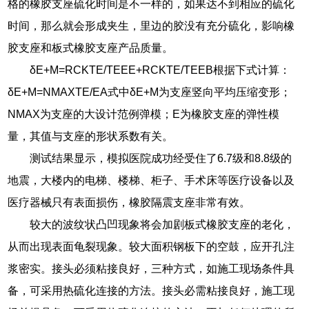
格的橡胶支座硫化时间是不一样的，如果达不到相应的硫化
时间，那么就会形成夹生，里边的胶没有充分硫化，影响橡
胶支座和板式橡胶支座产品质量。
δE+M=RCKTE/TEEE+RCKTE/TEEB根据下式计算：
δE+M=NMAXTE/EA式中δE+M为支座竖向平均压缩变形；
NMAX为支座的大设计范例弹模；E为橡胶支座的弹性模
量，其值与支座的形状系数有关。
测试结果显示，模拟医院成功经受住了6.7级和8.8级的
地震，大楼内的电梯、楼梯、柜子、手术床等医疗设备以及
医疗器械只有表面损伤，橡胶隔震支座非常有效。
较大的波纹状凸凹现象将会加剧板式橡胶支座的老化，
从而出现表面龟裂现象。较大面积钢板下的空鼓，应开孔注
浆密实。接头必须粘接良好，三种方式，如施工现场条件具
备，可采用热硫化连接的方法。接头必需粘接良好，施工现