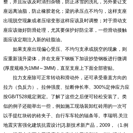
整，并且应该及时清扫杂物，防止冰雪的洗礼，另外要让支
座远离油脂，防止橡胶老化；梁的承压点不均匀，这样支座
出现脱空现象或者压缩变形这样应该及时调整；对于滑动支
座应该做好防滑处理，尤其要保护好防尘罩，一些滑动接触
面应该定期注入新的硅脂油。
如果支座出现偏心受压、不均匀支承或脱空的现象，则
应重新顶升梁体，并在支座下钢板下加设抄垫钢板进行微调
(厚度规格为1MM～3MM)，直至支座上下面全部密贴。
拉力支座除可正常转动和滑动外，还可承受垂直方向的
拉力（负反力）。拉伸强度、扯断伸长率、300%定伸应力应
按GB/T528规定测定。了解了这些之后便可轻松安装了。类
似的例子还能举出一些，例如施工现场装卸红砖用的一次可
以手提红块砖的砖夹子、自行车车轮的辐条等。李瑞明.关注
地震灾害强化建筑抗震设计[J].新技术新产品，2009，（1.例