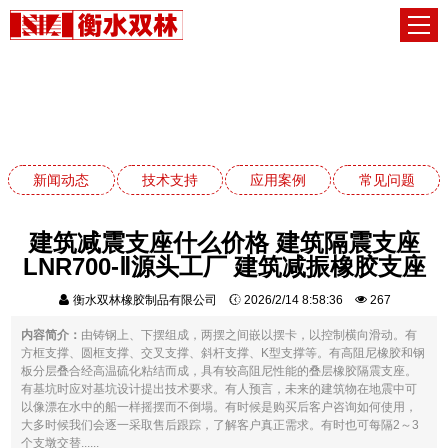
常见问题
网站首页
常见问题
新闻动态
技术支持
应用案例
常见问题
建筑减震支座什么价格 建筑隔震支座
LNR700-Ⅱ源头工厂 建筑减振橡胶支座
衡水双林橡胶制品有限公司
2026/2/14 8:58:36
267
内容简介：
由铸钢上、下摆组成，两摆之间嵌以摆卡，以控制横向滑动。有
方框支撑、圆框支撑、交叉支撑、斜杆支撑、K型支撑等。有高阻尼橡胶和钢
板分层叠合经高温硫化粘结而成，具有较高阻尼性能的叠层橡胶隔震支座。
有基坑时应对基坑设计提出技术要求。有人预言，未来的建筑物在地震中可
以像漂在水中的船一样摇摆而不倒塌。有时候是购买后客户咨询如何使用，
大多时候我们会逐一采取售后跟踪，了解客户真正需求。有时也可每隔2～3
个支墩交替......