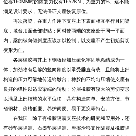
位移160MM时的恢复力仅有1652KN，为重力的%。远不能
满足设计要求，无法保证支座恢复原位。
再次落梁，在重力作用下支座上下表面相互平行且同梁
底，墩台顶面全部密贴；同时使两端的支座处于同一平面
内，梁的纵向倾斜度应该加以控制，以支座不产生初始剪切
变形为佳。
各层橡胶与其上下钢板经加压硫化牢固地粘结成为一
体，加劲物有足够的竖向刚度以承受垂直荷载，且能将上部
构造的压力可靠地传递给墩台；橡胶的不均匀压缩使支座有
良好的弹性以适应梁端的转动；分层橡胶有较大的剪切变形
以满足上部结构的水平位移；具有构造简单、安装方便、节
省钢材、价格低廉、养护简便、易于更换等特点。
在我国，除了有橡胶隔震支座技术的研究和应用外，还
有砂垫层隔震、石墨垫层隔震、摩擦滑移支座隔震及橡胶隔