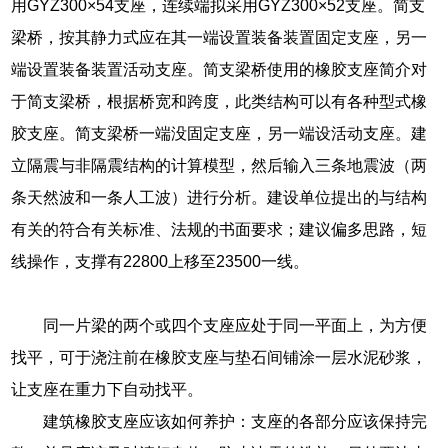
用GYZ300×54支座，连续端拟采用GYZ300×52支座。简支
梁桥，按其静力式应在其一端设置装备装置固定支座，另一
端设置装备装置活动支座。简支梁桥使用的橡胶支座简介对
于简支梁桥，根据桥宽和跨度，此类结构可以有各种型式橡
胶支座。简支梁桥一端没固定支座，另一端设活动支座。建
立隔震与非隔震结构的计算模型，然后输入三条地震波（两
条天然波和一条人工波）进行分析。建设单位提出的与结构
有关的符合有关标准、法规的书面要求；建议偏多思路，短
线操作，支撑有22800上移至23500一线。
同一片梁的两个或四个支座应处于同一平面上，为方便
找平，可于浇注前在橡胶支座与垫石间铺涂一层水泥砂浆，
让支座在重力下自动找平。
建筑橡胶支座应该如何养护：支座的各部分应该保持完